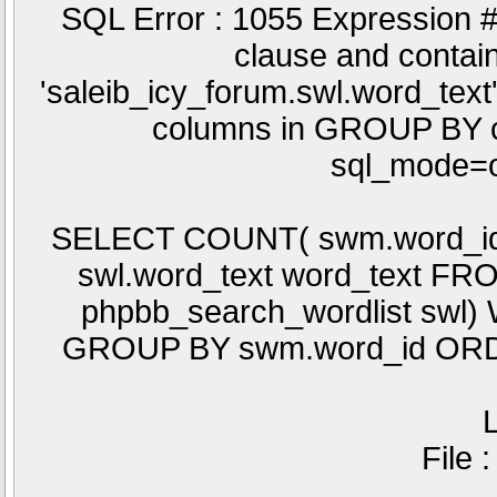
SQL Error : 1055 Expression 
clause and conta
'saleib_icy_forum.swl.word_text'
columns in GROUP BY cla
sql_mode=o
SELECT COUNT( swm.word_id )
swl.word_text word_text F
phpbb_search_wordlist swl)
GROUP BY swm.word_id ORD
L
File 