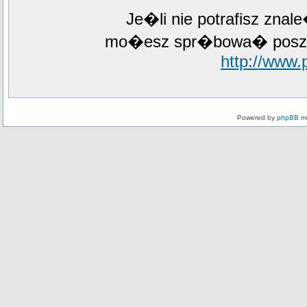
Je�li nie potrafisz zna
mo�esz spr�bowa� poszuk
http://www
Powered by
phpBB
mo