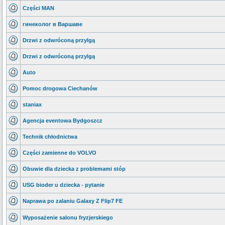
Części MAN
гинеколог в Варшаве
Drzwi z odwróconą przylgą
Drzwi z odwróconą przylgą
Auto
Pomoc drogowa Ciechanów
staniax
Agencja eventowa Bydgoszcz
Technik chłodnictwa
Części zamienne do VOLVO
Obuwie dla dziecka z problemami stóp
USG bioder u dziecka - pytanie
Naprawa po zalaniu Galaxy Z Flip7 FE
Wyposażenie salonu fryzjerskiego