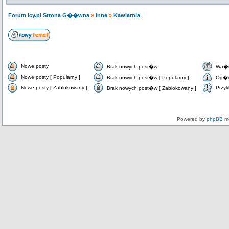
Forum Icy.pl Strona G��wna
»
Inne
»
Kawiarnia
Nowe posty
Brak nowych post�w
Wa�n
Nowe posty [ Popularny ]
Brak nowych post�w [ Popularny ]
Og�o
Nowe posty [ Zablokowany ]
Przyk
Brak nowych post�w [ Zablokowany ]
Powered by
phpBB
mo