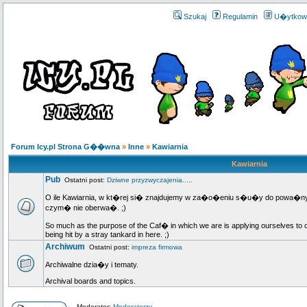
Szukaj
Regulamin
U�ytkow
Forum Icy.pl Strona G��wna
»
Inne
»
Kawiarnia
Kawiarnia
Pub
Ostatni post:
Dziwne przyzwyczajenia.....
O ile Kawiarnia, w kt�rej si� znajdujemy w za�o�eniu s�u�y do powa�nych
czym� nie oberwa�. ;)
So much as the purpose of the Caf� in which we are is applying ourselves to cul
being hit by a stray tankard in here. ;)
Archiwum
Ostatni post:
impreza firmowa
Archiwalne dzia�y i tematy.
Archival boards and topics.
Moderator:
Moderatorzy