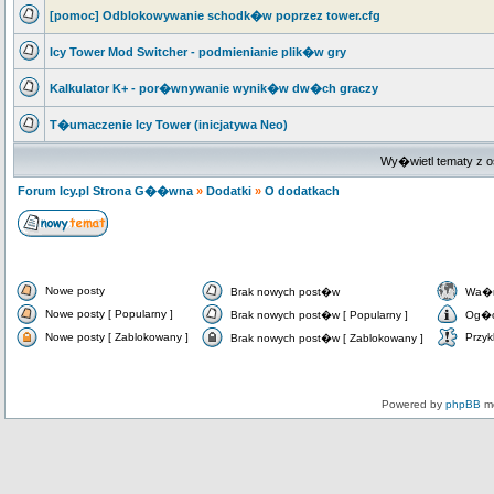
[pomoc] Odblokowywanie schodk�w poprzez tower.cfg
Icy Tower Mod Switcher - podmienianie plik�w gry
Kalkulator K+ - por�wnywanie wynik�w dw�ch graczy
T�umaczenie Icy Tower (inicjatywa Neo)
Wy�wietl tematy z o
Forum Icy.pl Strona G��wna
»
Dodatki
»
O dodatkach
Nowe posty
Brak nowych post�w
Wa�n
Nowe posty [ Popularny ]
Brak nowych post�w [ Popularny ]
Og�o
Nowe posty [ Zablokowany ]
Przyk
Brak nowych post�w [ Zablokowany ]
Powered by
phpBB
mo