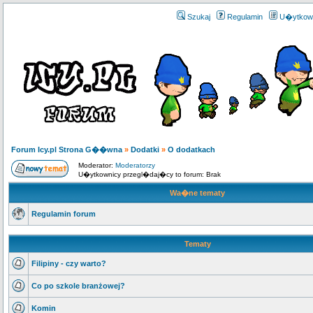
Szukaj
Regulamin
U�ytkow
Forum Icy.pl Strona G��wna
»
Dodatki
»
O dodatkach
Moderator:
Moderatorzy
U�ytkownicy przegl�daj�cy to forum: Brak
Wa�ne tematy
Regulamin forum
Tematy
Filipiny - czy warto?
Co po szkole branżowej?
Komin