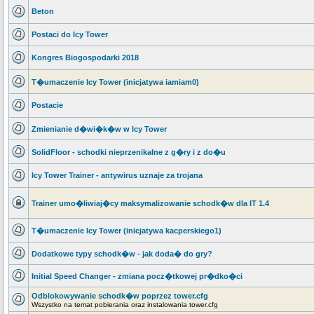
Beton
Postaci do Icy Tower
Kongres Biogospodarki 2018
T�umaczenie Icy Tower (inicjatywa iamiam0)
Postacie
Zmienianie d�wi�k�w w Icy Tower
SolidFloor - schodki nieprzenikalne z g�ry i z do�u
Icy Tower Trainer - antywirus uznaje za trojana
Trainer umo�liwiaj�cy maksymalizowanie schodk�w dla IT 1.4
T�umaczenie Icy Tower (inicjatywa kacperskiego1)
Dodatkowe typy schodk�w - jak doda� do gry?
Initial Speed Changer - zmiana pocz�tkowej pr�dko�ci
Odblokowywanie schodk�w poprzez tower.cfg
Wszystko na temat pobierania oraz instalowania tower.cfg