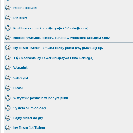
modne dodatki
Dla biura
ProFloor - schodki o d�ugo�ci 4-4 (skr�cone)
Meble drewniane, schody, parapety. Producent Stolarnia Łobz
Icy Tower Trainer - zmiana liczby punkt�w, grawitacji itp.
T�umaczenie Icy Tower (inicjatywa Pisto-Lettiego)
Wypadek
Cukrzyca
Plecak
Wszystkie postacie w jednym pliku.
System alumioniowy
Fajny Mebel do gry
Icy Tower 1.4 Trainer