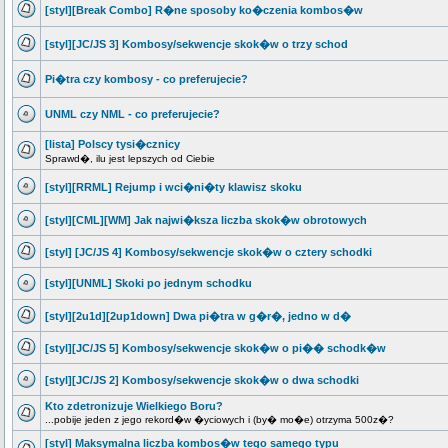
[styl][Break Combo] R�ne sposoby ko�czenia kombos�w
[styl][JC/JS 3] Kombosy/sekwencje skok�w o trzy schod
Pi�tra czy kombosy - co preferujecie?
UNML czy NML - co preferujecie?
[lista] Polscy tysi�cznicy
Sprawd�, ilu jest lepszych od Ciebie
[styl][RRML] Rejump i wci�ni�ty klawisz skoku
[styl][CML][WM] Jak najwi�ksza liczba skok�w obrotowych
[styl] [JC/JS 4] Kombosy/sekwencje skok�w o cztery schodki
[styl][UNML] Skoki po jednym schodku
[styl][2u1d][2up1down] Dwa pi�tra w g�r�, jedno w d�
[styl][JC/JS 5] Kombosy/sekwencje skok�w o pi�� schodk�w
[styl][JC/JS 2] Kombosy/sekwencje skok�w o dwa schodki
Kto zdetronizuje Wielkiego Boru?
...pobije jeden z jego rekord�w �yciowych i (by� mo�e) otrzyma 500z�?
[styl] Maksymalna liczba kombos�w tego samego typu