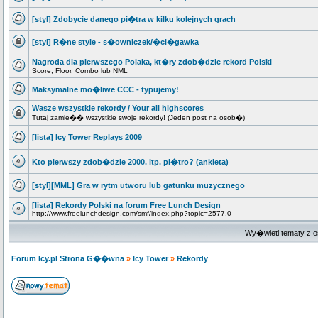
[styl] Zdobycie danego pi�tra w kilku kolejnych grach
[styl] R�ne style - s�owniczek/�ci�gawka
Nagroda dla pierwszego Polaka, kt�ry zdob�dzie rekord Polski
Score, Floor, Combo lub NML
Maksymalne mo�liwe CCC - typujemy!
Wasze wszystkie rekordy / Your all highscores
Tutaj zamie�� wszystkie swoje rekordy! (Jeden post na osob�)
[lista] Icy Tower Replays 2009
Kto pierwszy zdob�dzie 2000. itp. pi�tro? (ankieta)
[styl][MML] Gra w rytm utworu lub gatunku muzycznego
[lista] Rekordy Polski na forum Free Lunch Design
http://www.freelunchdesign.com/smf/index.php?topic=2577.0
Wy�wietl tematy z o
Forum Icy.pl Strona G��wna
»
Icy Tower
»
Rekordy