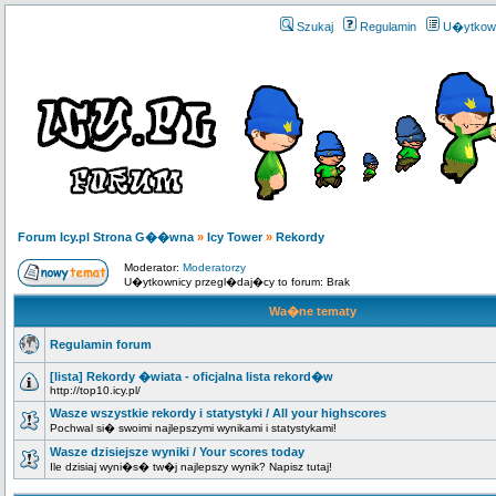
Szukaj
Regulamin
U�ytkow
Forum Icy.pl Strona G��wna
»
Icy Tower
»
Rekordy
Moderator:
Moderatorzy
U�ytkownicy przegl�daj�cy to forum: Brak
Wa�ne tematy
Regulamin forum
[lista] Rekordy �wiata - oficjalna lista rekord�w
http://top10.icy.pl/
Wasze wszystkie rekordy i statystyki / All your highscores
Pochwal si� swoimi najlepszymi wynikami i statystykami!
Wasze dzisiejsze wyniki / Your scores today
Ile dzisiaj wyni�s� tw�j najlepszy wynik? Napisz tutaj!