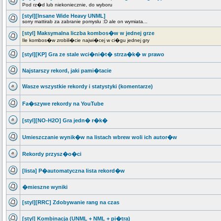
Pod rz�d lub niekoniecznie, do wyboru
[styl][Insane Wide Heavy UNML]
sorry mattirab za zabranie pomyslu :D ale on wymiata...
[styl] Maksymalna liczba kombos�w w jednej grze
Ile kombos�w zrobili�cie najwi�cej w ci�gu jednej gry
[styl][KP] Gra ze stale wci�ni�t� strza�k� w prawo
Najstarszy rekord, jaki pami�tacie
Wasze wszystkie rekordy i statystyki (komentarze)
Fa�szywe rekordy na YouTube
[styl][NO-H2O] Gra jedn� r�k�
Umieszczanie wynik�w na listach wbrew woli ich autor�w
Rekordy przysz�o�ci
[lista] P�automatyczna lista rekord�w
�mieszne wyniki
[styl][RRC] Zdobywanie rang na czas
[styl] Kombinacja (UNML + NML + pi�tra)