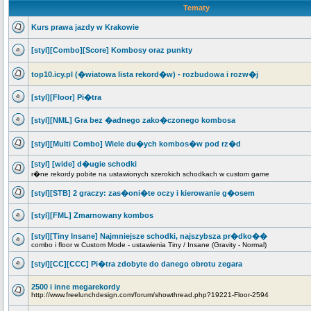
Tematy
Kurs prawa jazdy w Krakowie
[styl][Combo][Score] Kombosy oraz punkty
top10.icy.pl (�wiatowa lista rekord�w) - rozbudowa i rozw�j
[styl][Floor] Pi�tra
[styl][NML] Gra bez �adnego zako�czonego kombosa
[styl][Multi Combo] Wiele du�ych kombos�w pod rz�d
[styl] [wide] d�ugie schodki
r�ne rekordy pobite na ustawionych szerokich schodkach w custom game
[styl][STB] 2 graczy: zas�oni�te oczy i kierowanie g�osem
[styl][FML] Zmarnowany kombos
[styl][Tiny Insane] Najmniejsze schodki, najszybsza pr�dko��
combo i floor w Custom Mode - ustawienia Tiny / Insane (Gravity - Normal)
[styl][CC][CCC] Pi�tra zdobyte do danego obrotu zegara
2500 i inne megarekordy
http://www.freelunchdesign.com/forum/showthread.php?19221-Floor-2594