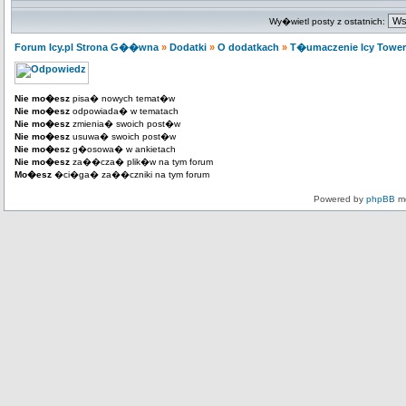
Wy�wietl posty z ostatnich:
Forum Icy.pl Strona G��wna
»
Dodatki
»
O dodatkach
»
T�umaczenie Icy Tower (
Nie mo�esz
pisa� nowych temat�w
Nie mo�esz
odpowiada� w tematach
Nie mo�esz
zmienia� swoich post�w
Nie mo�esz
usuwa� swoich post�w
Nie mo�esz
g�osowa� w ankietach
Nie mo�esz
za��cza� plik�w na tym forum
Mo�esz
�ci�ga� za��czniki na tym forum
Powered by
phpBB
mo