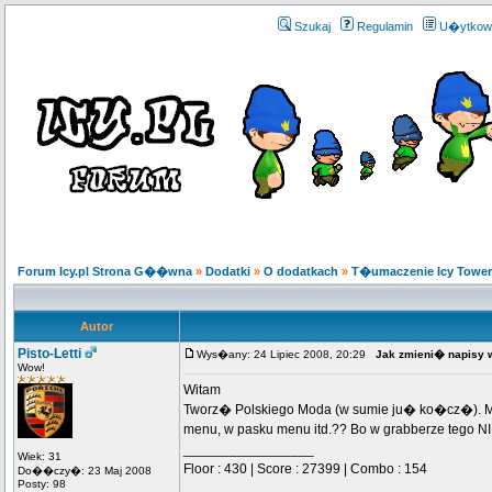
Szukaj
Regulamin
U�ytkow
Forum Icy.pl Strona G��wna
»
Dodatki
»
O dodatkach
»
T�umaczenie Icy Tower (
Autor
Pisto-Letti
Wys�any: 24 Lipiec 2008, 20:29
Jak zmieni� napisy w
Wow!
Witam
Tworz� Polskiego Moda (w sumie ju� ko�cz�). Mu
menu, w pasku menu itd.?? Bo w grabberze tego 
_________________
Wiek: 31
Floor : 430 | Score : 27399 | Combo : 154
Do��czy�: 23 Maj 2008
Posty: 98