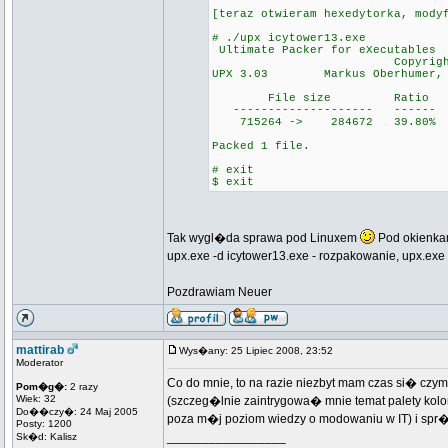
[teraz otwieram hexedytorka, mody
# ./upx icytower13.exe
Ultimate Packer for eXecutables
Copyright (C) 19
UPX 3.03 Markus Oberhumer, La
File size Ratio F
-------------------- ------ 
715264 -> 284672 39.
Packed 1 file.
# exit
$ exit
Tak wygl�da sprawa pod Linuxem
Pod okienkami
upx.exe -d icytower13.exe - rozpakowanie, upx.exe 
Pozdrawiam Neuer
mattirab
Wys�any: 25 Lipiec 2008, 23:52
Moderator
Co do mnie, to na razie niezbyt mam czas si� czym
Pom�g�:
2 razy
Wiek: 32
(szczeg�lnie zaintrygowa� mnie temat palety ko
Do��czy�: 24 Maj 2005
poza m�j poziom wiedzy o modowaniu w IT) i spr�
Posty: 1200
_________________
Sk�d: Kalisz