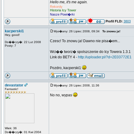
Hello me, it's me again.
Rekordy
Historia Icy Tower
Nasze Powt�rki
Profil FLD:
3803
kacperski1
Wys�any: 26 Lipiec 2008, 09:34
To znowu ja!
Hey, good!
Czesc! To znowu ja! Dawno nie pisa�em...
Do��czy�: 22 Lut 2008
Posty: 7
Wci�� tworz� spolszczenie do Icy Towera 1.3.1
Link do BETY 4 -
http://uploader.pl/?d=2E03772E1
Pozdro, kacperski1
devastator
Wys�any: 26 Lipiec 2008, 11:36
Fantastic!
No no, wypas
Wiek: 36
Do��czy�: 01 Kwi 2004