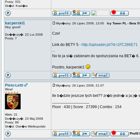
Posty: 331
Sk�d: Krak�w
kacperski1
Wys�any: 26 Lipiec 2008, 13:00
Icy Tower PL - Beta 5!
Hey, good!
Cze!
Do��czy�: 22 Lut 2008
Posty: 7
Link do BETY 5 -
http://uploader.pl/?d=1FC286E71
...
No to ja si� zabieram do spolszczania na BET� 6..
Pozdro, kacperski1
Pisto-Letti
Wys�any: 26 Lipiec 2008, 21:07
Wow!
Ile b�dzie jeszcze tych bet?? zr�b jedn� a ja j� s
_________________
Floor : 430 | Score : 27399 | Combo : 154
Wiek: 31
Do��czy�: 23 Maj 2008
Posty: 98
Sk�d: Ostr�w Wielkopolski
Profil