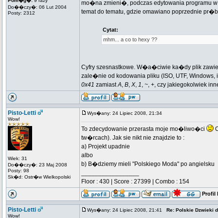
Pom�g�:
9 razy
mo�na zmieni�, podczas edytowania programu w ed
Do��czy�: 06 Lut 2004
temat do tematu, gdzie omawiano poprzednie pr�
Posty: 2312
Cytat:
mhm... a co to hexy ??
Cyfry szesnastkowe. W�a�ciwie ka�dy plik zawiera ba
zale�nie od kodowania pliku (ISO, UTF, Windows
0x41
zamiast
A
,
B
,
X
,
1
,
~
,
+
, czy jakiegokolwiek in
Pisto-Letti
Wys�any: 24 Lipiec 2008, 21:34
Wow!
To zdecydowanie przerasta moje mo�liwo�ci
C
tw�rcach). Jak sie nikt nie znajdzie to :
a) Projekt upadnie
albo
Wiek: 31
b) B�dziemy mieli "Polskiego Moda" po angielsku
Do��czy�: 23 Maj 2008
Posty: 98
_________________
Sk�d: Ostr�w Wielkopolski
Floor : 430 | Score : 27399 | Combo : 154
Profil
Pisto-Letti
Wys�any: 24 Lipiec 2008, 21:41
Re: Polskie Dzwieki do
Wow!