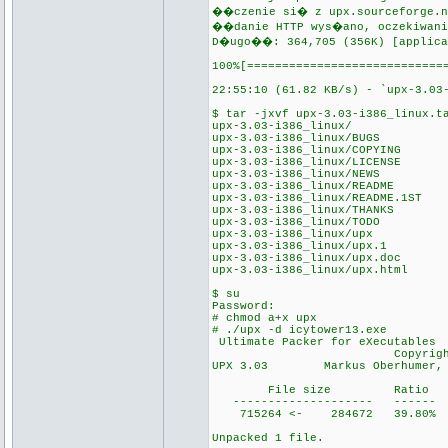
��czenie si� z upx.sourceforge.n
��danie HTTP wys�ano, oczekiwani
D�ugo��: 364,705 (356K) [applica
100%[========================
22:55:10 (61.82 KB/s) - `upx-3.03
$ tar -jxvf upx-3.03-i386_linux.t
upx-3.03-i386_linux/
upx-3.03-i386_linux/BUGS
upx-3.03-i386_linux/COPYING
upx-3.03-i386_linux/LICENSE
upx-3.03-i386_linux/NEWS
upx-3.03-i386_linux/README
upx-3.03-i386_linux/README.1ST
upx-3.03-i386_linux/THANKS
upx-3.03-i386_linux/TODO
upx-3.03-i386_linux/upx
upx-3.03-i386_linux/upx.1
upx-3.03-i386_linux/upx.doc
upx-3.03-i386_linux/upx.html
$ su
Password:
# chmod a+x upx
# ./upx -d icytower13.exe
Ultimate Packer for eXecutables
Copyright (C) 19
UPX 3.03 Markus Oberhumer, La
File size Ratio F
-------------------- ------ 
715264 <- 284672 39.80% w
Unpacked 1 file.