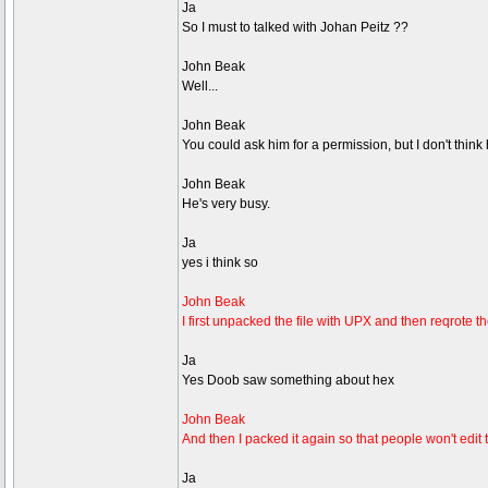
Ja
So I must to talked with Johan Peitz ??
John Beak
Well...
John Beak
You could ask him for a permission, but I don't think
John Beak
He's very busy.
Ja
yes i think so
John Beak
I first unpacked the file with UPX and then reqrote th
Ja
Yes Doob saw something about hex
John Beak
And then I packed it again so that people won't edit t
Ja