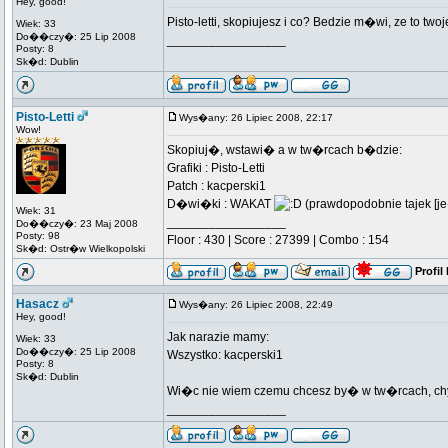
Hey, good!
Pisto-letti, skopiujesz i co? Bedzie m�wi, ze to tw
Wiek: 33
Do��czy�: 25 Lip 2008
_________________
Posty: 8
Sk�d: Dublin
Pisto-Letti
Wys�any: 26 Lipiec 2008, 22:17
Wow!
Skopiuj�, wstawi� a w tw�rcach b�dzie:
Grafiki : Pisto-Letti
Patch : kacperski1
D�wi�ki : WAKAT
(prawdopodobnie tajek [je
Wiek: 31
_________________
Do��czy�: 23 Maj 2008
Posty: 98
Floor : 430 | Score : 27399 | Combo : 154
Sk�d: Ostr�w Wielkopolski
Profil
Hasacz
Wys�any: 26 Lipiec 2008, 22:49
Hey, good!
Jak narazie mamy:
Wiek: 33
Do��czy�: 25 Lip 2008
Wszystko: kacperski1
Posty: 8
Sk�d: Dublin
Wi�c nie wiem czemu chcesz by� w tw�rcach, ch
_________________