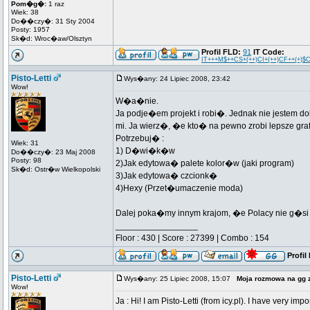
Pom�g�:
1 raz
Wiek: 38
Do��czy�: 31 Sty 2004
Posty: 1957
Sk�d: Wroc�aw/Olsztyn
Profil FLD:
91
IT Code:
IT+++M$++CS+(++)CI+(++)CF++(+)$CL
Pisto-Letti
Wys�any: 24 Lipiec 2008, 23:42
Wow!
W�a�nie.
Ja podje�em projekt i robi�. Jednak nie jestem d
mi. Ja wierz�, �e kto� na pewno zrobi lepsze gr
Potrzebuj� :
Wiek: 31
1) D�wi�k�w
Do��czy�: 23 Maj 2008
Posty: 98
2)Jak edytowa� palete kolor�w (jaki program)
Sk�d: Ostr�w Wielkopolski
3)Jak edytowa� czcionk�
4)Hexy (Przet�umaczenie moda)
Dalej poka�my innym krajom, �e Polacy nie g�si
_________________
Floor : 430 | Score : 27399 | Combo : 154
Profil
Pisto-Letti
Wys�any: 25 Lipiec 2008, 15:07
Moja rozmowa na gg 
Wow!
Ja : Hi! I am Pisto-Letti (from icy.pl). I have very i