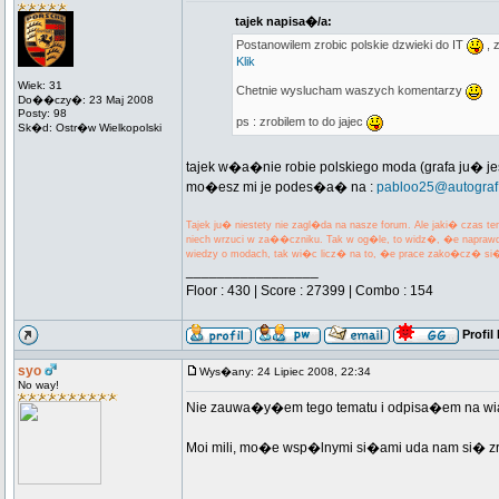
tajek napisa�/a:
Postanowilem zrobic polskie dzwieki do IT
, 
Klik
Wiek: 31
Chetnie wyslucham waszych komentarzy
Do��czy�: 23 Maj 2008
Posty: 98
ps : zrobilem to do jajec
Sk�d: Ostr�w Wielkopolski
tajek w�a�nie robie polskiego moda (grafa ju�
mo�esz mi je podes�a� na :
pabloo25@autograf.
Tajek ju� niestety nie zagl�da na nasze forum. Ale jaki� czas
niech wrzuci w za��czniku. Tak w og�le, to widz�, �e napraw
wiedzy o modach, tak wi�c licz� na to, �e prace zako�cz� s
_________________
Floor : 430 | Score : 27399 | Combo : 154
Profil
syo
Wys�any: 24 Lipiec 2008, 22:34
No way!
Nie zauwa�y�em tego tematu i odpisa�em na wi
Moi mili, mo�e wsp�lnymi si�ami uda nam si� 