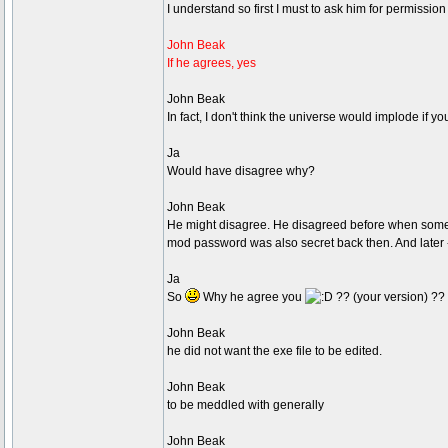
I understand so first I must to ask him for permissio
John Beak
If he agrees, yes
John Beak
In fact, I don't think the universe would implode if y
Ja
Would have disagree why?
John Beak
He might disagree. He disagreed before when somebody
mod password was also secret back then. And later - 
Ja
So
Why he agree you
?? (your version) ??
John Beak
he did not want the exe file to be edited.
John Beak
to be meddled with generally
John Beak