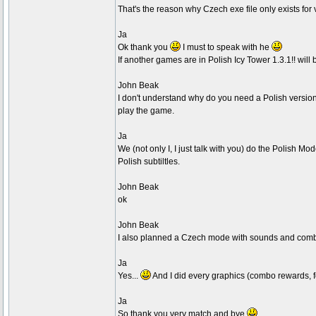
That's the reason why Czech exe file only exists for 
Ja
Ok thank you
I must to speak with he
If another games are in Polish Icy Tower 1.3.1!! will 
John Beak
I don't understand why do you need a Polish version 
play the game.
Ja
We (not only I, I just talk with you) do the Polish
Polish subtiltles.
John Beak
ok
John Beak
I also planned a Czech mode with sounds and com
Ja
Yes...
And I did every graphics (combo rewards, fo
Ja
So thank you very match and bye