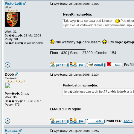
Pisto-Letti
Wys�any: 26 Lipiec 2008, 21:09
Wow!
NeueR napisa�/a:
Tak wygl�da sprawa pod Linuxem
Pod okien
upx.exe -d icytower13.exe - rozpakowanie, upx.e
Wiek: 31
Do��czy�: 23 Maj 2008
Posty: 98
Nie wszyscy s� geniuszami
Czy m�g�by� t
Sk�d: Ostr�w Wielkopolski
_________________
Floor : 430 | Score : 27399 | Combo : 154
Profil
Doob
Wys�any: 26 Lipiec 2008, 21:34
Fantastic!
Pisto-Letti napisa�/a:
Ile b�dzie jeszcze tych bet?? zr�b jedn� a ja 
Pom�g�:
2 razy
Wiek: 35
Do��czy�: 18 Sie 2007
Posty: 473
LMAO! :O i w ogule
Profil FLD:
13218
Hasacz
Wys�any: 26 Lipiec 2008, 21:57