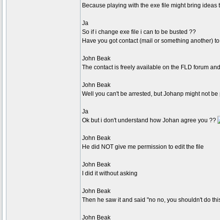
Because playing with the exe file might bring ideas 
Ja
So if i change exe file i can to be busted ??
Have you got contact (mail or something another) t
John Beak
The contact is freely available on the FLD forum 
John Beak
Well you can't be arrested, but Johanp might not be pl
Ja
Ok but i don't understand how Johan agree you ??
John Beak
He did NOT give me permission to edit the file
John Beak
I did it without asking
John Beak
Then he saw it and said "no no, you shouldn't do thi
John Beak