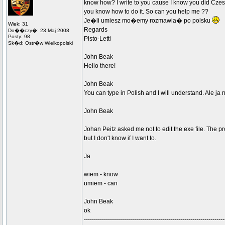
know how? I write to you cause I know you did Cze
you know how to do it. So can you help me ??
Je�li umiesz mo�emy rozmawia� po polsku
Wiek: 31
Regards
Do��czy�: 23 Maj 2008
Posty: 98
Pisto-Letti
Sk�d: Ostr�w Wielkopolski
John Beak
Hello there!
John Beak
You can type in Polish and I will understand. Ale j
John Beak
Johan Peitz asked me not to edit the exe file. The p
but I don't know if I want to.
Ja
wiem - know
umiem - can
John Beak
ok
----------------------------------------------------------------------