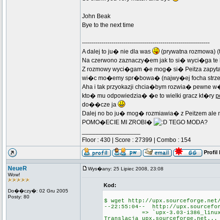
John Beak
Bye to the next time
-----------------------------------------------------------------
A dalej to ju� nie dla was
(prywatna rozmowa) 
Na czerwono zaznaczy�em jak to si� wyci�ga te 
Z rozmowy wyci�gam �e mog� si� Peitza zapyta�
wi�c mo�emy spr�bowa� (najwy�ej focha strze
Aha i tak przyokazji chcia�bym rozwia� pewne w�t
kto� mu odpowiedzia� �e to wielki gracz kt�ry
p
do��cze ja
Dalej no bo ju� mog� rozmiawia� z Peitzem ale
POMO�ECIE MI ZROBI�
TEGO MODA?
_________________
Floor : 430 | Score : 27399 | Combo : 154
Profil
NeueR
Wys�any: 25 Lipiec 2008, 23:08
Wow!
Kod:
Do��czy�: 02 Gru 2005
Posty: 80
$ wget http://upx.sourceforge.net
--22:55:04-- http://upx.sourcefor
=> `upx-3.03-i386_linux.t
Translacja upx.sourceforge.net...