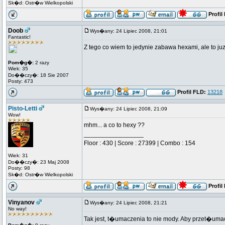
Sk�d: Ostr�w Wielkopolski
Profil
Doob
Wys�any: 24 Lipiec 2008, 21:01
Fantastic!
Z tego co wiem to jedynie zabawa hexami, ale to ju
Pom�g�:
2 razy
Wiek: 35
Do��czy�: 18 Sie 2007
Posty: 473
Profil FLD:
13218
Pisto-Letti
Wys�any: 24 Lipiec 2008, 21:09
Wow!
mhm... a co to hexy ??
_________________
Floor : 430 | Score : 27399 | Combo : 154
Wiek: 31
Do��czy�: 23 Maj 2008
Posty: 98
Sk�d: Ostr�w Wielkopolski
Profil
Vinyanov
Wys�any: 24 Lipiec 2008, 21:21
No way!
Tak jest, t�umaczenia to nie mody. Aby przet�uma