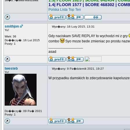
1.3| FLOOR 1825 | SCORE 642454 | COMB
Sk�d: I�awa/Warszawa
1.4| FLOOR 1577 | SCORE 468302 | COMB
Polska Lista Top Ten
smithjon
Wys�any: 16 Luty 2015, 13:31
Yo!
Gdy naciskam SAVE REPLAY to wychodzi mi z gry
Wiek: 36
Do��czy�: 16 Lut 2015
combo
Syo moze bede zmieniac po prostu nazwe 
Posty: 1
_________________
asad
twesteb
Wys�any: 9 Pa�dziernik 2021, 19:27
Yo!
W przypadku damskich to zdecydowanie kapelusze 
Do��czy�: 09 Pa� 2021
Posty: 1