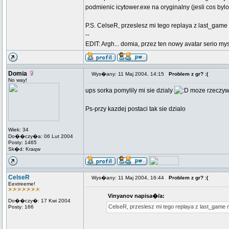
podmienic icytower.exe na oryginalny (jesli cos by
P.S. CelseR, przeslesz mi tego replaya z last_gam
--
EDIT: Argh... domia, przez ten nowy avatar serio mys
Domia
Wys�any: 11 Maj 2004, 14:15
Problem z gr? :(
No way!
ups sorka pomylily mi sie dzialy
moze rzeczywi
Ps-przy kazdej postaci tak sie dzialo
Wiek: 34
Do��czy�a: 06 Lut 2004
Posty: 1465
Sk�d: Kraqw
CelseR
Wys�any: 11 Maj 2004, 16:44
Problem z gr? :(
Eextreeme!
Vinyanov napisa�/a:
Do��czy�: 17 Kwi 2004
CelseR, przeslesz mi tego replaya z last_game 
Posty: 166