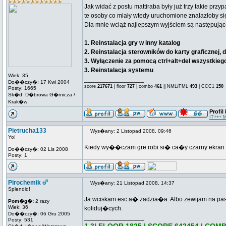
Jak widać z postu mattiraba były już trzy takie przy
te osoby co miały wtedy uruchomione znalazłoby si
Dla mnie wciąż najlepszym wyjściem są następujące kr
1. Reinstalacja gry w inny katalog
2. Reinstalacja sterowników do karty graficznej, d
3. Wyłączenie za pomocą ctrl+alt+del wszystkieg
3. Reinstalacja systemu
Wiek: 35
_________________
Do��czy�: 17 Kwi 2004
score
217671
| floor
727
| combo
461
|| NML/FML
493
| CCC1
150
Posty: 1665
Sk�d: D�browa G�rnicza /
Krak�w
Profil
IT+++ 
Pietrucha133
Wys�any: 2 Listopad 2008, 09:46
Yo!
Kiedy wy��czam gre robi si� ca�y czarny ekran i 
Do��czy�: 02 Lis 2008
Posty: 1
Pirochemik
Wys�any: 21 Listopad 2008, 14:37
Splendid!
Ja wciskam esc a� zadzia�a. Albo zewijam na pase
Pom�g�:
2 razy
Wiek: 36
koliduj�cych.
Do��czy�: 06 Gru 2005
_________________
Posty: 531