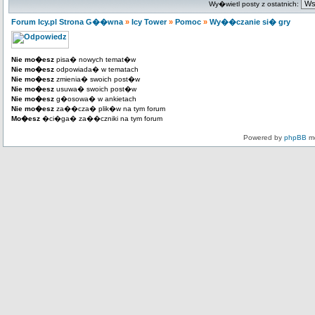
Wy�wietl posty z ostatnich:
Forum Icy.pl Strona G��wna
»
Icy Tower
»
Pomoc
»
Wy��czanie si� gry
Nie mo�esz
pisa� nowych temat�w
Nie mo�esz
odpowiada� w tematach
Nie mo�esz
zmienia� swoich post�w
Nie mo�esz
usuwa� swoich post�w
Nie mo�esz
g�osowa� w ankietach
Nie mo�esz
za��cza� plik�w na tym forum
Mo�esz
�ci�ga� za��czniki na tym forum
Powered by
phpBB
mo