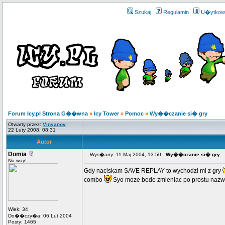
Szukaj
Regulamin
U�ytkow
Forum Icy.pl Strona G��wna
»
Icy Tower
»
Pomoc
»
Wy��czanie si� gry
Otwarty przez:
Vinyanov
22 Luty 2008, 08:31
Autor
Domia
Wys�any: 11 Maj 2004, 13:50
Wy��czanie si� gry
No way!
Gdy naciskam SAVE REPLAY to wychodzi mi z gry
combo
Syo moze bede zmieniac po prostu nazwe 
Wiek: 34
Do��czy�a: 06 Lut 2004
Posty: 1465