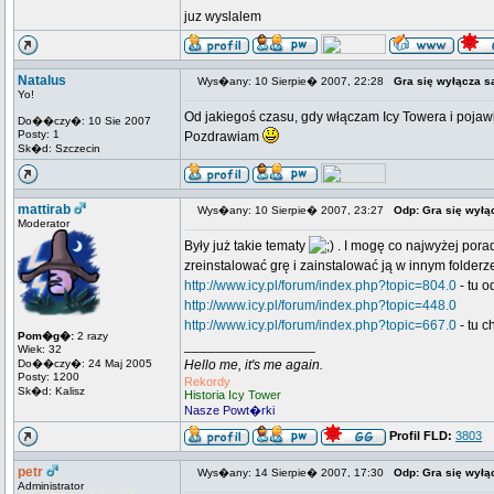
juz wyslalem
Natalus
Wys�any: 10 Sierpie� 2007, 22:28
Gra się wyłącza 
Yo!
Od jakiegoś czasu, gdy włączam Icy Towera i pojawi
Do��czy�: 10 Sie 2007
Posty: 1
Pozdrawiam
Sk�d: Szczecin
mattirab
Wys�any: 10 Sierpie� 2007, 23:27
Odp: Gra się wył
Moderator
Były już takie tematy
. I mogę co najwyżej pora
zreinstalować grę i zainstalować ją w innym folderze
http://www.icy.pl/forum/index.php?topic=804.0
- tu 
http://www.icy.pl/forum/index.php?topic=448.0
http://www.icy.pl/forum/index.php?topic=667.0
- tu c
Pom�g�:
2 razy
_________________
Wiek: 32
Do��czy�: 24 Maj 2005
Hello me, it's me again.
Posty: 1200
Rekordy
Sk�d: Kalisz
Historia Icy Tower
Nasze Powt�rki
Profil FLD:
3803
petr
Wys�any: 14 Sierpie� 2007, 17:30
Odp: Gra się wył
Administrator