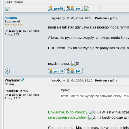
Sk�d: Kraqw
matuss
Wys�any: 11 Maj 2004, 13:58
Problem z gr? :(
Eextreeme!
mogl sie tak stac gdy uzywalas mojego moda. W nim
Do��czy�: 07 Lut 2004
Posty: 155
A teraz sie pytam o szczegoly.. z jakiego moda korzy
EDIT: hmm.. tak mi sie wydaje ze pomylilas dzialy..
pozdr, matuss.
Vinyanov
Wys�any: 11 Maj 2004, 14:10
Problem z gr? :(
No way!
Cytat:
Pom�g�:
9 razy
Do��czy�: 06 Lut 2004
hmm.. tak mi sie wydaje ze pomylilas dzialy.. to
Posty: 2312
Dokladnie, to do Pomocy.
BTW jest w niej str
sensowniejszych tytulow!
), a kiedy dojdzie ta
Co do problemu.. Moze nie masz juz wolnego miej