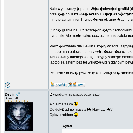
Nale�y otworzy� panel
W�a�ciwo�ci grafiki
(d
przej�� do
Ustawie� ekranu
i
Opcji wsp�czynni
mnie przynajmniej, IT w pe�nym ekranie �adnie si
(Cho� granie na IT z "rozci�gni�tymi" schodkami 
dynamiki. Ale mo�e takie poczucie to nie zaleta po
Podzi�kowania dla Devlina, kt�ry wczoraj zapy
na trop manipulowania przy w�a�ciwo�ciach ekra
wbudowany interfejs konfiguracyjny samego ekranu
laptopie), zatem bez tej wskaz�wki nigdy bym pe
PS. Teraz musz� jeszcze tylko rozwi�za� problem
Devlin
Wys�any: 25 Marzec 2010, 18:14
Splendid!
A nie ma za co
Co dok�adnie masz z t� klawiatur�?
Opisz problem
_________________
Cytat: