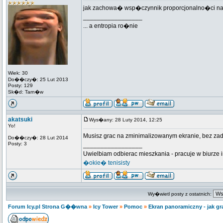
jak zachowa� wsp�czynnik proporcjonalno�ci na
_________________
... a entropia ro�nie
Wiek: 30
Do��czy�: 25 Lut 2013
Posty: 129
Sk�d: Tarn�w
akatsuki
Wys�any: 28 Luty 2014, 12:25
Yo!
Musisz grac na zminimalizowanym ekranie, bez zad
Do��czy�: 28 Lut 2014
Posty: 3
_________________
Uwielbiam odbierac mieszkania - pracuje w biurze 
�okie� tenisisty
Wy�wietl posty z ostatnich:
Forum Icy.pl Strona G��wna
»
Icy Tower
»
Pomoc
»
Ekran panoramiczny - jak g