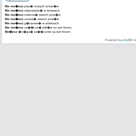
Nie mo�esz
pisa� nowych temat�w
Nie mo�esz
odpowiada� w tematach
Nie mo�esz
zmienia� swoich post�w
Nie mo�esz
usuwa� swoich post�w
Nie mo�esz
g�osowa� w ankietach
Nie mo�esz
za��cza� plik�w na tym forum
Mo�esz
�ci�ga� za��czniki na tym forum
Powered by
phpBB
mo