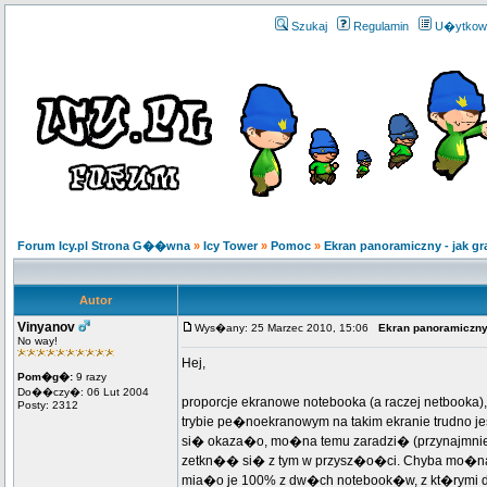
Szukaj
Regulamin
U�ytkow
Forum Icy.pl Strona G��wna
»
Icy Tower
»
Pomoc
»
Ekran panoramiczny - jak g
Autor
Vinyanov
Wys�any: 25 Marzec 2010, 15:06
Ekran panoramiczny
No way!
Hej,
Pom�g�:
9 razy
Do��czy�: 06 Lut 2004
proporcje ekranowe notebooka (a raczej netbooka),
Posty: 2312
trybie pe�noekranowym na takim ekranie trudno je
si� okaza�o, mo�na temu zaradzi� (przynajmniej 
zetkn�� si� z tym w przysz�o�ci. Chyba mo�na go
mia�o je 100% z dw�ch notebook�w, z kt�rymi d