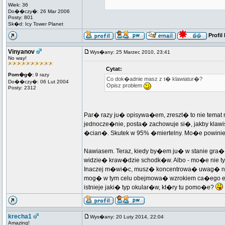
Wiek: 36
Do��czy�: 26 Mar 2006
Posty: 801
Sk�d: Icy Tower Planet
Profil
Vinyanov
Wys�any: 25 Marzec 2010, 23:41
No way!
Cytat:
Pom�g�:
9 razy
Co dok�adnie masz z t� klawiatur�?
Do��czy�: 06 Lut 2004
Opisz problem
Posty: 2312
Par� razy ju� opisywa�em, zreszt� to nie temat na
jednocze�nie, posta� zachowuje si�, jakby klawi
�cian�. Skutek w 95% �miertelny. Mo�e powinie
Nawiasem. Teraz, kiedy by�em ju� w stanie gra
widzie� kraw�dzie schodk�w. Albo - mo�e nie tyl
Inaczej m�wi�c, musz� koncentrowa� uwag� na wy
mog� w tym celu obejmowa� wzrokiem ca�ego ekr
istnieje jaki� typ okular�w, kt�ry tu pomo�e?
krecha1
Wys�any: 20 Luty 2014, 22:04
Amazing!