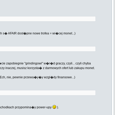
 s� AFAIR dost�pne nowe trofea = wi�cej monet...)
e zapobiegnie "grindingowi" w�r�d graczy, czyli... czyli chyba
y inaczej, musisz korzysta� z darmowych ofert lub zakupu monet.
Ech, nie, pewnie przewa�y�y wzgl�dy finansowe...)
na schodkach przypomina�y power-upy
).