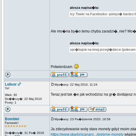
alosza napisa�/a:
Icy Tower na Facebooku- pomys� bardzo f
Ale mo�na by�o temu chyba zaradzi�, nie? Mo�e 
alosza napisa�/a:
spr�bujcie na innej przegl�darce (polecam i
Potwierdzam.
Lolixor
Wys�any: 22 Maj 2010, 11:24
Yo!
Teraz jest tak �e jak wchodzisz na gr� dostajesz 
Wiek: 30
Do��czy�: 22 Maj 2010
Posty: 1
Bombiel
Wys�any: 23 Pa�dziernik 2020, 18:58
Fantastic!
Ja zdecydowanie wolę stare monety gdyż moim zdanie
Do��czy�: 31 Pa� 2018
https://www.skarbnicanaro.../srebrne-monety
właśnie