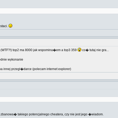
staci.
o (WTF?!) top2 ma 8000 jak wspomina�em a top3 359
co� tutaj nie gra...
ednie wykonanie
a innej przegl�darce (polecam internet explorer)
zbanowa� takiego potencjalnego cheatera, czy nie jest jego �wiadom.