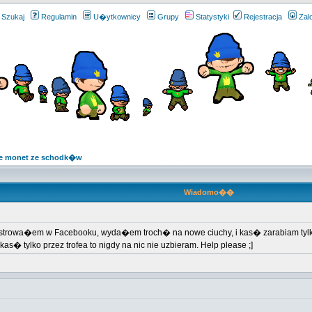
Szukaj
Regulamin
U�ytkownicy
Grupy
Statystyki
Rejestracja
Zal
e monet ze schodk�w
Wiadomo��
estrowa�em w Facebooku, wyda�em troch� na nowe ciuchy, i kas� zarabiam tylko 
 tylko przez trofea to nigdy na nic nie uzbieram. Help please ;]