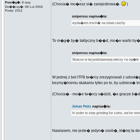
Pom�g�:
9 razy
(Chocia� mo�esz si� zarejestrowa�.
)
Do��czy�: 06 Lut 2004
Posty: 2312
snipersss napisa�/a:
wyda�em troch� na nowe ciuchy
To m�g� by� taktyczny b��d, mo�e warto by�o
snipersss napisa�/a:
Skacze w tej podstawowej wierzy i w og�l
W jednej z bet ITFB tw�rcy zrezygnowali z udost�
bezmy�lnemu skakaniu tylko po to, by uzbiera� t
(Chocia� - mo�e tw�rcy s�dzili, �e gracze b�d�
Johan Peitz
napisa�/a:
In order to stop grinding for coins, we've re
Nawiasem, nie jeste� jedyn� osob�, kt�rej ta de