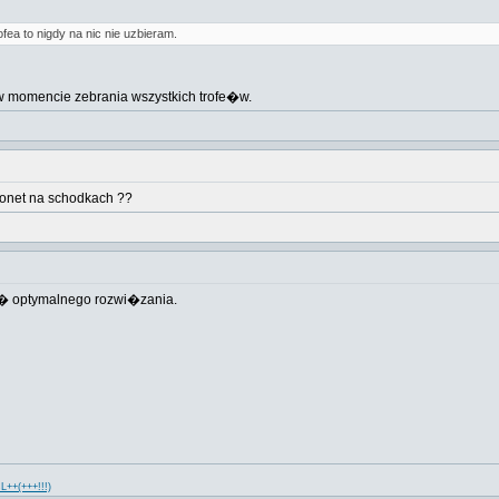
a to nigdy na nic nie uzbieram.
w momencie zebrania wszystkich trofe�w.
onet na schodkach ??
j� optymalnego rozwi�zania.
++(+++!!!)