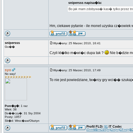
snipersss napisa�/a:
Bo jak mam zdobywa� kas� tylko przez trofe
Hm, ciekawe pytanie - ile monet uzyska cz�owiek 
snipersss
Wys�any: 25 Marzec 2010, 16:41
Go��
Czyli kt�tko m�wi�c dupa tak ?
Nie b�dzie m
syo
Wys�any: 25 Marzec 2010, 17:49
No way!
To nie jest powiedziane, tw�rcy gry wci�� szuka
Pom�g�:
1 raz
Wiek: 38
Do��czy�: 31 Sty 2004
Posty: 1957
Sk�d: Wroc�aw/Olsztyn
Profil FLD:
91
IT Code:
IT+++M$++CS+(++)CI+(++)CF++(+)$CL