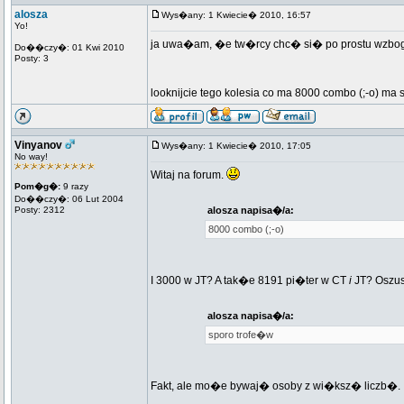
alosza
Wys�any: 1 Kwiecie� 2010, 16:57
Yo!
ja uwa�am, �e tw�rcy chc� si� po prostu wzb
Do��czy�: 01 Kwi 2010
Posty: 3
looknijcie tego kolesia co ma 8000 combo (;-o) ma
Vinyanov
Wys�any: 1 Kwiecie� 2010, 17:05
No way!
Witaj na forum.
Pom�g�:
9 razy
Do��czy�: 06 Lut 2004
Posty: 2312
alosza napisa�/a:
8000 combo (;-o)
I 3000 w JT? A tak�e 8191 pi�ter w CT
i
JT? Oszus
alosza napisa�/a:
sporo trofe�w
Fakt, ale mo�e bywaj� osoby z wi�ksz� liczb�.