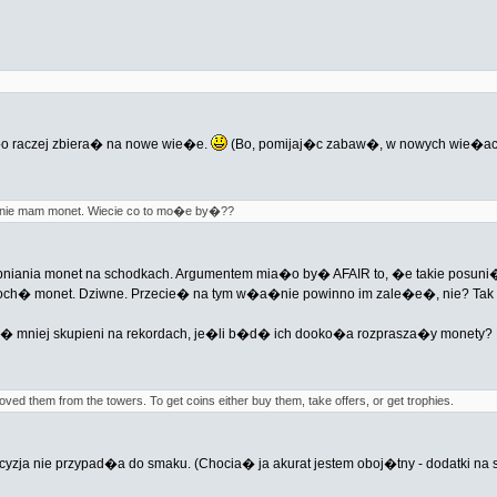
 raczej zbiera� na nowe wie�e.
(Bo, pomijaj�c zabaw�, w nowych wie�ach
e nie mam monet. Wiecie co to mo�e by�??
pniania monet na schodkach. Argumentem mia�o by� AFAIR to, �e takie posuni�ci
roch� monet. Dziwne. Przecie� na tym w�a�nie powinno im zale�e�, nie? Tak cz
 mniej skupieni na rekordach, je�li b�d� ich dooko�a rozprasza�y monety? 
moved them from the towers. To get coins either buy them, take offers, or get trophies.
cyzja nie przypad�a do smaku. (Chocia� ja akurat jestem oboj�tny - dodatki 