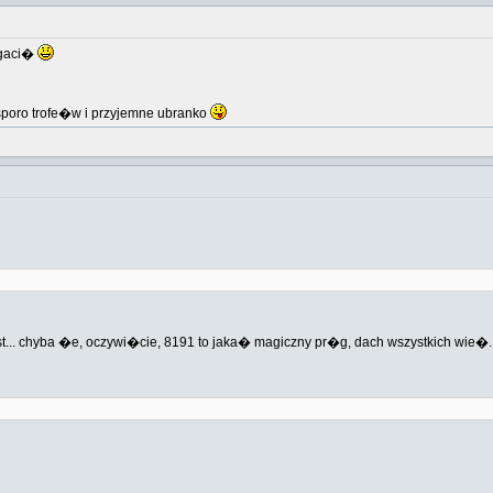
ogaci�
 sporo trofe�w i przyjemne ubranko
t... chyba �e, oczywi�cie, 8191 to jaka� magiczny pr�g, dach wszystkich wie�