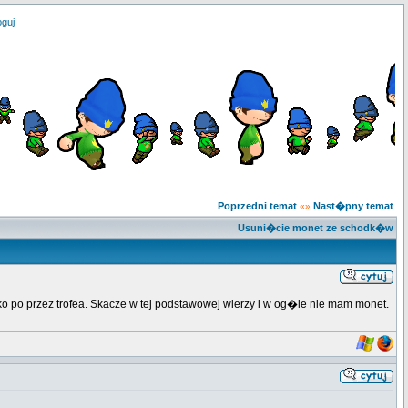
oguj
Poprzedni temat
Nast�pny temat
«»
Usuni�cie monet ze schodk�w
po przez trofea. Skacze w tej podstawowej wierzy i w og�le nie mam monet.