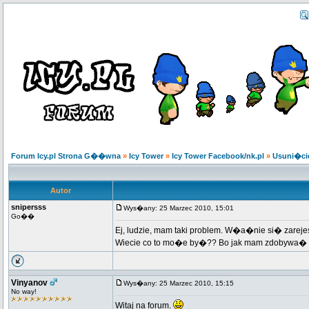
Forum Icy.pl Strona G��wna
»
Icy Tower
»
Icy Tower Facebook/nk.pl
»
Usuni�ci
Autor
snipersss
Wys�any: 25 Marzec 2010, 15:01
Go��
Ej, ludzie, mam taki problem. W�a�nie si� zarej
Wiecie co to mo�e by�?? Bo jak mam zdobywa� kas�
Vinyanov
Wys�any: 25 Marzec 2010, 15:15
No way!
Witaj na forum.