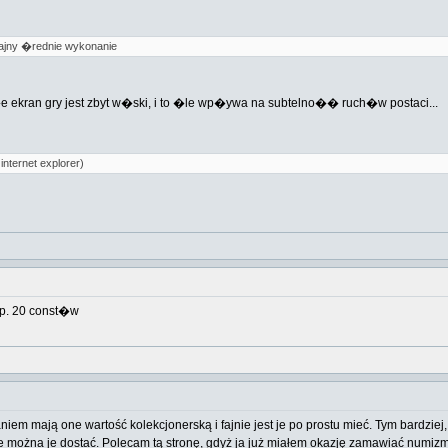
ajny �rednie wykonanie
ekran gry jest zbyt w�ski, i to �le wp�ywa na subtelno�� ruch�w postaci...
nternet explorer)
np. 20 const�w
m mają one wartość kolekcjonerską i fajnie jest je po prostu mieć. Tym bardziej, 
 można je dostać. Polecam tą stronę, gdyż ja już miałem okazję zamawiać numizm