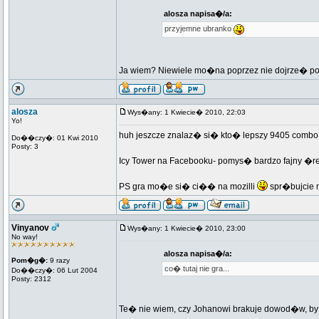
alosza napisa�/a:
przyjemne ubranko
Ja wiem? Niewiele mo�na poprzez nie dojrze� po
alosza
Wys�any: 1 Kwiecie� 2010, 22:03
Yo!
huh jeszcze znalaz� si� kto� lepszy 9405 comb
Do��czy�: 01 Kwi 2010
Posty: 3
Icy Tower na Facebooku- pomys� bardzo fajny �r
PS gra mo�e si� ci�� na mozilli
spr�bujcie n
Vinyanov
Wys�any: 1 Kwiecie� 2010, 23:00
No way!
alosza napisa�/a:
Pom�g�:
9 razy
co� tutaj nie gra...
Do��czy�: 06 Lut 2004
Posty: 2312
Te� nie wiem, czy Johanowi brakuje dowod�w, by 