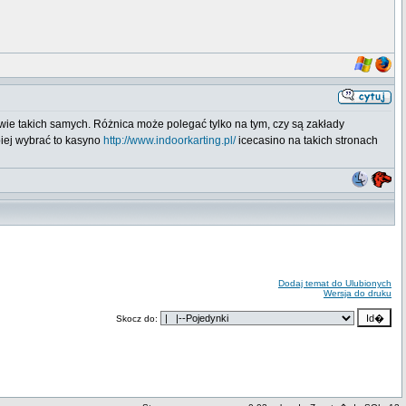
awie takich samych. Różnica może polegać tylko na tym, czy są zakłady
piej wybrać to kasyno
http://www.indoorkarting.pl/
icecasino na takich stronach
Dodaj temat do Ulubionych
Wersja do druku
Skocz do: