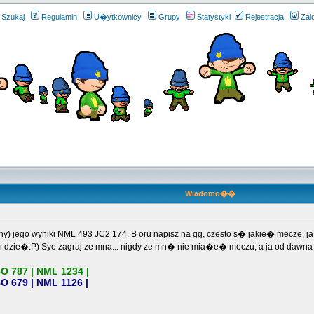
Szukaj
Regulamin
U�ytkownicy
Grupy
Statystyki
Rejestracja
Zal
Wiadomo��
y) jego wyniki NML 493 JC2 174. B oru napisz na gg, czesto s� jakie� mecze, j
n dzie�:P) Syo zagraj ze mna... nigdy ze mn� nie mia�e� meczu, a ja od dawna
O 787 | NML 1234 |
O 679 | NML 1126 |