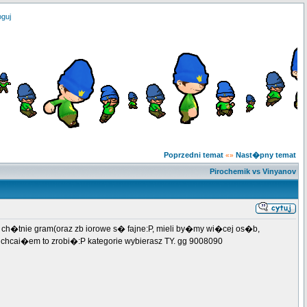
oguj
Poprzedni temat
Nast�pny temat
«»
Pirochemik vs Vinyanov
a ch�tnie gram(oraz zb iorowe s� fajne:P, mieli by�my wi�cej os�b,
 chcai�em to zrobi�:P kategorie wybierasz TY. gg 9008090