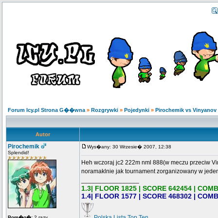
Forum Icy.pl Strona G��wna
»
Rozgrywki
»
Pojedynki
»
Pirochemik vs Vinyanov
Autor
Pirochemik
Wys�any: 30 Wrzesie� 2007, 12:38
Splendid!
Heh wczoraj jc2 222m nml 888(w meczu przeciw Vin
noramaklnie jak tournament zorganizowany w jede
_________________
1.3| FLOOR 1825 | SCORE 642454 | COMB
1.4| FLOOR 1577 | SCORE 468302 | COMB
Polska Lista Top Ten
Pom�g�:
2 razy