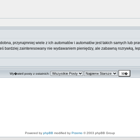
odobna, przynajmniej wiele z ich automatów i automatów jest takich samych lub pr
steś bardziej zainteresowany nie wydawaniem pieniędzy, ale zabawną rozrywką, le
Wy�wietl posty z ostatnich:
Powered by
phpBB
modified by
Przemo
© 2003 phpBB Group