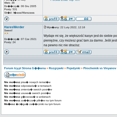
Wiek: 36
Do��czy�: 06 Gru 2005
Posty: 531
Sk�d: I�awa/Warszawa
HaresWerder
Wys�any: 22 Luty 2022, 12:16
Sweet!
Wydaje mi się, że większość kasyn jest do siebie p
Do��czy�: 07 Cze 2021
pieniężne, czy możesz grać tam za darmo. Jeśli je
Posty: 24
na pewno nic nie stracisz.
Forum Icy.pl Strona G��wna
»
Rozgrywki
»
Pojedynki
»
Pirochemik vs Vinyanov
Nie mo�esz
pisa� nowych temat�w
Nie mo�esz
odpowiada� w tematach
Nie mo�esz
zmienia� swoich post�w
Nie mo�esz
usuwa� swoich post�w
Nie mo�esz
g�osowa� w ankietach
Nie mo�esz
za��cza� plik�w na tym forum
Mo�esz
�ci�ga� za��czniki na tym forum