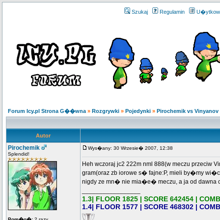
Szukaj
Regulamin
U�ytkow
Forum Icy.pl Strona G��wna
»
Rozgrywki
»
Pojedynki
»
Pirochemik vs Vinyanov
Autor
Pirochemik
Wys�any: 30 Wrzesie� 2007, 12:38
Splendid!
Heh wczoraj jc2 222m nml 888(w meczu przeciw Vin
gram(oraz zb iorowe s� fajne:P, mieli by�my wi�c
nigdy ze mn� nie mia�e� meczu, a ja od dawna c
_________________
1.3| FLOOR 1825 | SCORE 642454 | COMB
1.4| FLOOR 1577 | SCORE 468302 | COMB
Pom�g�:
2 razy