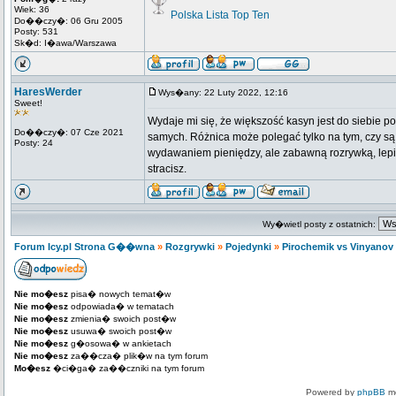
Wiek: 36
Polska Lista Top Ten
Do��czy�: 06 Gru 2005
Posty: 531
Sk�d: I�awa/Warszawa
HaresWerder
Wys�any: 22 Luty 2022, 12:16
Sweet!
Wydaje mi się, że większość kasyn jest do siebie p
Do��czy�: 07 Cze 2021
samych. Różnica może polegać tylko na tym, czy są 
Posty: 24
wydawaniem pieniędzy, ale zabawną rozrywką, lepi
stracisz.
Wy�wietl posty z ostatnich:
Forum Icy.pl Strona G��wna
»
Rozgrywki
»
Pojedynki
»
Pirochemik vs Vinyanov
Nie mo�esz
pisa� nowych temat�w
Nie mo�esz
odpowiada� w tematach
Nie mo�esz
zmienia� swoich post�w
Nie mo�esz
usuwa� swoich post�w
Nie mo�esz
g�osowa� w ankietach
Nie mo�esz
za��cza� plik�w na tym forum
Mo�esz
�ci�ga� za��czniki na tym forum
Powered by
phpBB
mo