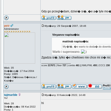
Gdy go przegl�dam, dziwi� si�, �e a� tyle mo
petr
Wys�any: 29 Sierpie� 2007, 18:46
Administrator
Vinyanov napisa�/a:
mattirab napisa�/a:
My�l�, �e warto to doda� do download
Warto i sugerowano.
Zgadza si�, tylko �e chwilowo nie chce mi si� ni
_________________
score
217671
| floor
727
| combo
461
|| NML/FML
493
| CCC1
150
Wiek: 35
Do��czy�: 17 Kwi 2004
Posty: 1665
Sk�d: D�browa G�rnicza /
Krak�w
Profil
IT+++ 
tajmarble
Wys�any: 8 Kwiecie� 2022, 14:48
Yo!
hi
Wiek: 28
Do��czy�a: 08 Kwi 2022
Posty: 1