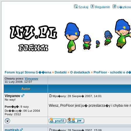
Szukaj
Regulamin
U�ytkow
Forum Icy.pl Strona G��wna
»
Dodatki
»
O dodatkach
»
ProFloor - schodki o d
Otwarty przez:
Vinyanov
11 Luty 2008, 12:07
Autor
Vinyanov
Wys�any: 28 Sierpie� 2007, 14:01
No way!
Wiesz, ProFloor jest ju� przestarza�y i chyba n
Pom�g�:
9 razy
Do��czy�: 06 Lut 2004
Posty: 2312
mattirab
Wys�any: 28 Sierpie� 2007, 15:06