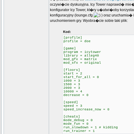
oczywi�cie dyskusyjna. Icy Tower naprawd� mi
konfigurator Icy Tower, kt�ry u�atwi�oby korzyst
konfiguracyjny (lounge.cfg
) oraz uruchamia� i
uruchomieniem gry. Wyobra�cie sobie taki plik:
Kod:
[profile]
profile = doe
[game]
program = icytower
library = alleg40
mod_gfx = matrix
mod_sfx = original
[floors]
start = 2
start_for_all = 0
1000 = 3
1500 = 3
2000 = 3
10000 = 4
decrease = 0
[speed]
speed = 3
speed_increase_now = 0
[cheats]
mode_debug = 0
mode_fun = 0
run_slowdown = 1 # kidding
run_trainer = 1