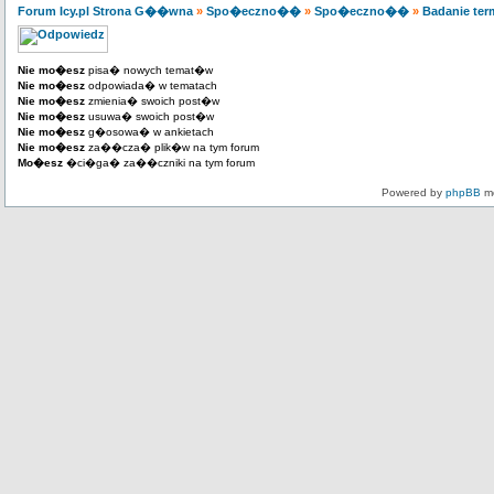
Forum Icy.pl Strona G��wna
»
Spo�eczno��
»
Spo�eczno��
»
Badanie te
Nie mo�esz
pisa� nowych temat�w
Nie mo�esz
odpowiada� w tematach
Nie mo�esz
zmienia� swoich post�w
Nie mo�esz
usuwa� swoich post�w
Nie mo�esz
g�osowa� w ankietach
Nie mo�esz
za��cza� plik�w na tym forum
Mo�esz
�ci�ga� za��czniki na tym forum
Powered by
phpBB
mo