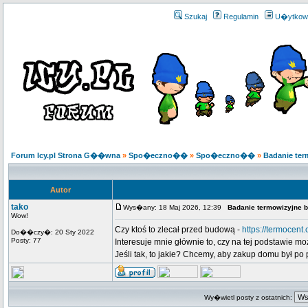
Szukaj
Regulamin
U�ytkow
Forum Icy.pl Strona G��wna
»
Spo�eczno��
»
Spo�eczno��
»
Badanie te
Autor
tako
Wys�any: 18 Maj 2026, 12:39
Badanie termowizyjne 
Wow!
Czy ktoś to zlecał przed budową -
https://termocen
Do��czy�: 20 Sty 2022
Posty: 77
Interesuje mnie głównie to, czy na tej podstawie 
Jeśli tak, to jakie? Chcemy, aby zakup domu był po 
Wy�wietl posty z ostatnich: