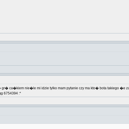
 gr� ca�kiem nie�le mi idzie tylko mam pytanie czy ma kto� bota takiego �e 
g 6754394 :*