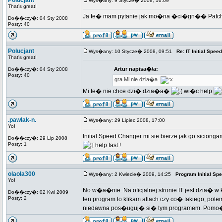
Polucjant
Wys�any: 9 Stycze� 2008, 16:09
That's great!
Ja te� mam pytanie jak mo�na �ci�gn�� Patch?? 
Do��czy�: 04 Sty 2008
Posty: 40
Polucjant
Wys�any: 10 Stycze� 2008, 09:51
Re: IT Initial Spee
That's great!
Artur napisa�/a:
Do��czy�: 04 Sty 2008
Posty: 40
gra Mi nie dzia�a.
Mi te� nie chce dzi� dzia�a�
wi�c help
.pawlak-n.
Wys�any: 29 Lipiec 2008, 17:00
Yo!
Initial Speed Changer mi sie bierze jak go siciongam
Do��czy�: 29 Lip 2008
Posty: 1
help fast !
olaola300
Wys�any: 2 Kwiecie� 2009, 14:25
Program Initial Sp
Yo!
No w�a�nie. Na oficjalnej stronie IT jest dzia�
Do��czy�: 02 Kwi 2009
Posty: 2
ten program to klikam attach czy co� takiego, po
niedawna pos�uguj� si� tym programem. Pomo