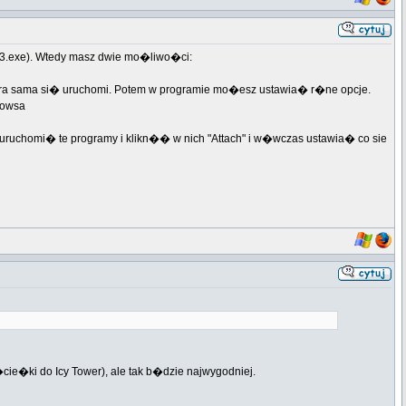
r13.exe). Wtedy masz dwie mo�liwo�ci:
 i gra sama si� uruchomi. Potem w programie mo�esz ustawia� r�ne opcje.
dowsa
 uruchomi� te programy i klikn�� w nich "Attach" i w�wczas ustawia� co sie
cie�ki do Icy Tower), ale tak b�dzie najwygodniej.