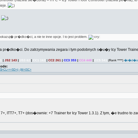
ntroller (nazwa skr�cona) = ITFC = Icy Tower Floor Controller (nazwa pe�na), to I
ieje.
e
pokazuj� pr�dko�ci, a nie te inne opcje. I to jest problem.
a pr�dko�ci. Do zatrzymywania zegara i tym podobnych s�u�y Icy Tower Train
21
|
JS2 143
|
JS3 62
|
CC1 162
|
CC2 261
|
CC3 353
|
CC4 448
|
CC5 541
(Rank ****)
�r�d�o
Code:
$+CL+++SD=(--)M+ISC+
 7+, ITT7+, T7+ (dos�ownie: +7 Trainer for Icy Tower 1.3.1). Z tym, �e trudno 