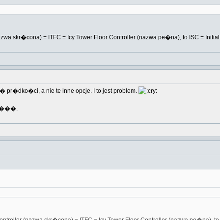
azwa skr�cona) = ITFC = Icy Tower Floor Controller (nazwa pe�na), to ISC = Initia
� pr�dko�ci, a nie te inne opcje. I to jest problem.
����.