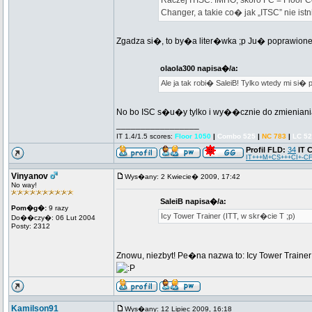
Raczej ITISC. IMHO, skoro FC = Floor Co
Changer, a takie co� jak „ITSC” nie istn
Zgadza si�, to by�a liter�wka ;p Ju� poprawion
olaola300 napisa�/a:
Ale ja tak robi� SaleiB! Tylko wtedy mi si� 
No bo ISC s�u�y tylko i wy��cznie do zmieniani
_________________
IT 1.4/1.5 scores:
Floor 1050
|
Combo 525
|
NC 783
|
LC 5
Profil FLD:
34
IT 
IT+++M+CS+++CI+-CF
Vinyanov
Wys�any: 2 Kwiecie� 2009, 17:42
No way!
SaleiB napisa�/a:
Pom�g�:
9 razy
Icy Tower Trainer (ITT, w skr�cie T ;p)
Do��czy�: 06 Lut 2004
Posty: 2312
Znowu, niezbyt! Pe�na nazwa to: Icy Tower Trainer
Kamilson91
Wys�any: 12 Lipiec 2009, 16:18