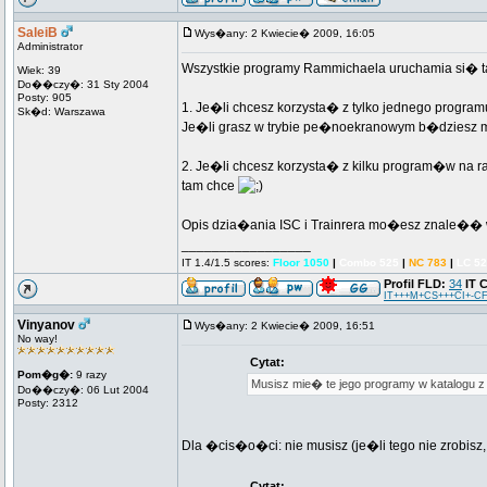
SaleiB
Wys�any: 2 Kwiecie� 2009, 16:05
Administrator
Wszystkie programy Rammichaela uruchamia si� tak
Wiek: 39
Do��czy�: 31 Sty 2004
Posty: 905
1. Je�li chcesz korzysta� z tylko jednego progra
Sk�d: Warszawa
Je�li grasz w trybie pe�noekranowym b�dziesz mu
2. Je�li chcesz korzysta� z kilku program�w na r
tam chce
Opis dzia�ania ISC i Trainrera mo�esz znale�� w
_________________
IT 1.4/1.5 scores:
Floor 1050
|
Combo 525
|
NC 783
|
LC 5
Profil FLD:
34
IT 
IT+++M+CS+++CI+-CF
Vinyanov
Wys�any: 2 Kwiecie� 2009, 16:51
No way!
Cytat:
Pom�g�:
9 razy
Musisz mie� te jego programy w katalogu z g
Do��czy�: 06 Lut 2004
Posty: 2312
Dla �cis�o�ci: nie musisz (je�li tego nie zrobisz
Cytat: