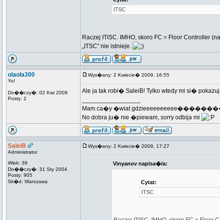
ITSC
Raczej ITISC. IMHO, skoro FC = Floor Controller (n
„ITSC” nie istnieje.
olaola300
Wys�any: 2 Kwiecie� 2009, 16:55
Yo!
Ale ja tak robi� SaleiB! Tylko wtedy mi si� pokazuj
Do��czy�: 02 Kwi 2009
Posty: 2
_________________
Mam ca�y �wiat gdzieeeeeeeeee������
No dobra ju� nie �piewam, sorry odbija mi
SaleiB
Wys�any: 2 Kwiecie� 2009, 17:27
Administrator
Wiek: 39
Vinyanov napisa�/a:
Do��czy�: 31 Sty 2004
Posty: 905
Sk�d: Warszawa
Cytat:
ITSC