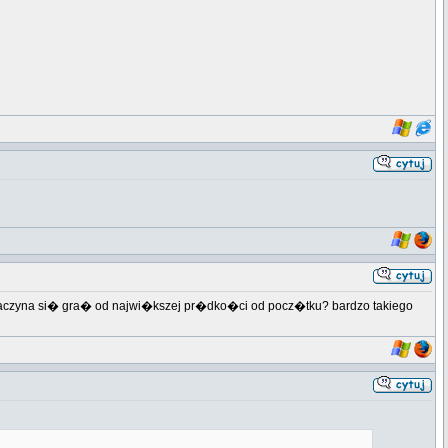
zaczyna si� gra� od najwi�kszej pr�dko�ci od pocz�tku? bardzo takiego