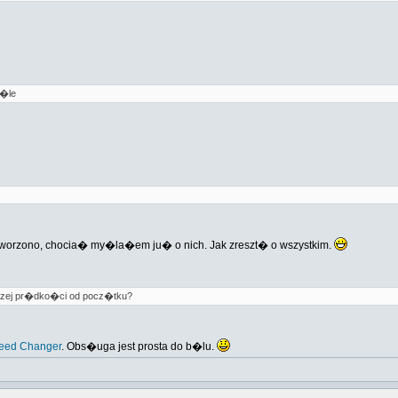
e�le
 stworzono, chocia� my�la�em ju� o nich. Jak zreszt� o wszystkim.
szej pr�dko�ci od pocz�tku?
Speed Changer
. Obs�uga jest prosta do b�lu.