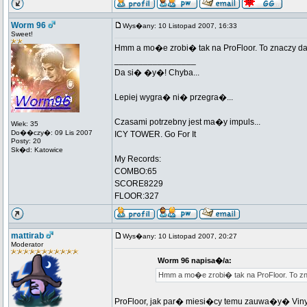
Worm 96
Wys�any: 10 Listopad 2007, 16:33
Sweet!
Hmm a mo�e zrobi� tak na ProFloor. To znaczy d
_________________
Da si� �y�! Chyba...
Lepiej wygra� ni� przegra�...
Czasami potrzebny jest ma�y impuls...
Wiek: 35
Do��czy�: 09 Lis 2007
ICY TOWER. Go For It
Posty: 20
Sk�d: Katowice
My Records:
COMBO:65
SCORE8229
FLOOR:327
mattirab
Wys�any: 10 Listopad 2007, 20:27
Moderator
Worm 96 napisa�/a:
Hmm a mo�e zrobi� tak na ProFloor. To z
ProFloor, jak par� miesi�cy temu zauwa�y� Vinya