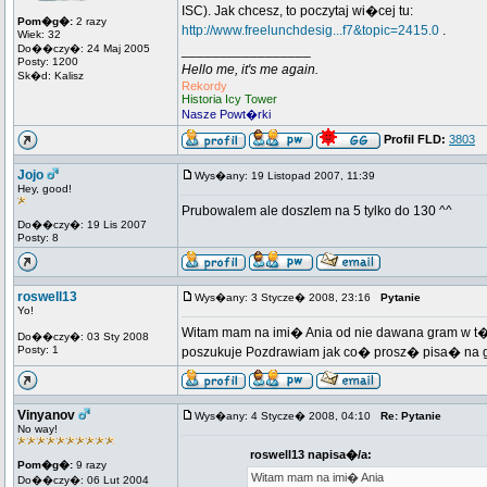
ISC). Jak chcesz, to poczytaj wi�cej tu:
Pom�g�:
2 razy
http://www.freelunchdesig...f7&topic=2415.0
.
Wiek: 32
Do��czy�: 24 Maj 2005
_________________
Posty: 1200
Hello me, it's me again.
Sk�d: Kalisz
Rekordy
Historia Icy Tower
Nasze Powt�rki
Profil FLD:
3803
Jojo
Wys�any: 19 Listopad 2007, 11:39
Hey, good!
Prubowalem ale doszlem na 5 tylko do 130 ^^
Do��czy�: 19 Lis 2007
Posty: 8
roswell13
Wys�any: 3 Stycze� 2008, 23:16
Pytanie
Yo!
Witam mam na imi� Ania od nie dawana gram w t�
Do��czy�: 03 Sty 2008
Posty: 1
poszukuje Pozdrawiam jak co� prosz� pisa� na g
Vinyanov
Wys�any: 4 Stycze� 2008, 04:10
Re: Pytanie
No way!
roswell13 napisa�/a:
Pom�g�:
9 razy
Witam mam na imi� Ania
Do��czy�: 06 Lut 2004