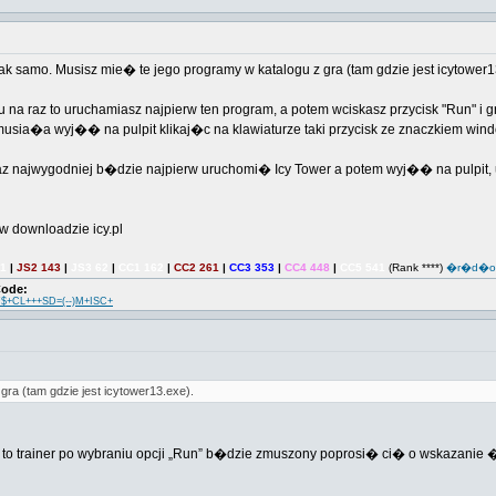
 samo. Musisz mie� te jego programy w katalogu z gra (tam gdzie jest icytowe
mu na raz to uruchamiasz najpierw ten program, a potem wciskasz przycisk "Run"
sia�a wyj�� na pulpit klikaj�c na klawiaturze taki przycisk ze znaczkiem win
az najwygodniej b�dzie najpierw uruchomi� Icy Tower a potem wyj�� na pulpit,
 downloadzie icy.pl
21
|
JS2 143
|
JS3 62
|
CC1 162
|
CC2 261
|
CC3 353
|
CC4 448
|
CC5 541
(Rank ****)
�r�d�o
Code:
$+CL+++SD=(--)M+ISC+
ra (tam gdzie jest icytower13.exe).
, to trainer po wybraniu opcji „Run” b�dzie zmuszony poprosi� ci� o wskazanie �