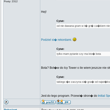
Posty: 2312
Hej!
Cytat:
od nie dawana gram w t� gr� ca�kiem ni
Podziel si� rekordami.
Cytat:
tylko mam pytanie czy ma kto� bota
Bota? Bot�w do Icy Tower o ile wiem jeszcze nie
Cytat:
takiego �e zaczyna si� gra� od najwi�k
Jest do tego program. Przewi� stron� do
Initial 