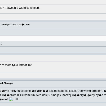
(nawet nie wiem co to jest)..
d Changer - nie dzia�a mi!
 to mam tylko format .rat
eed Changer
 w kt�rym mo�na sobie to �ci�gn�� jest opisane co jest co. Ale w tym problem
tem w��czam IT i klikam run. A co dalej? Albo jak inaczej w��czy� �eby by�o to
�ecie?