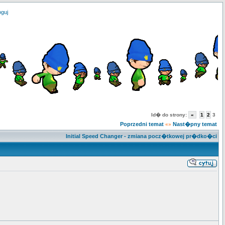
oguj
Id� do strony:
«
1
2
3
Poprzedni temat
Nast�pny temat
«»
Initial Speed Changer - zmiana pocz�tkowej pr�dko�ci