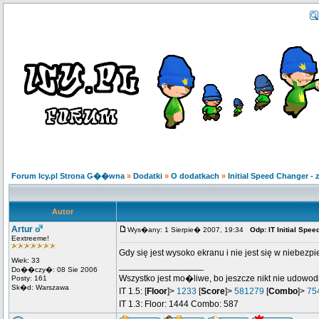
Forum Icy.pl Strona G��wna
»
Dodatki
»
O dodatkach
»
Initial Speed Changer 
Autor
Artur
Wys�any: 1 Sierpie� 2007, 19:34
Odp: IT Initial Sp
Eextreeme!
Gdy się jest wysoko ekranu i nie jest się w niebez
Wiek: 33
_________________
Do��czy�: 08 Sie 2006
Wszystko jest mo�liwe, bo jeszcze nikt nie udowod
Posty: 161
Sk�d: Warszawa
IT 1.5: [
Floor
]>
1233
[
Score
]>
581279
[
Combo
]>
75
IT 1.3: Floor: 1444 Combo: 587