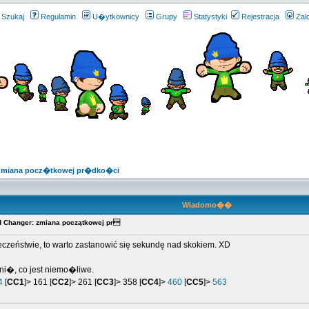
Szukaj
Regulamin
U�ytkownicy
Grupy
Statystyki
Rejestracja
Zal
- zmiana pocz�tkowej pr�dko�ci
Wiadomo��
eed Changer: zmiana początkowej pr
pieczeństwie, to warto zastanowić się sekundę nad skokiem. XD
ni�, co jest niemo�liwe.
4
[
CC1
]> 161 [
CC2
]> 261 [
CC3
]> 358 [
CC4
]>
460
[
CC5
]>
563