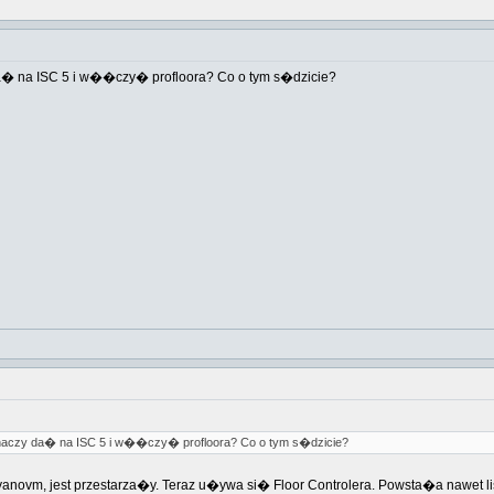
a� na ISC 5 i w��czy� profloora? Co o tym s�dzicie?
naczy da� na ISC 5 i w��czy� profloora? Co o tym s�dzicie?
novm, jest przestarza�y. Teraz u�ywa si� Floor Controlera. Powsta�a nawet l