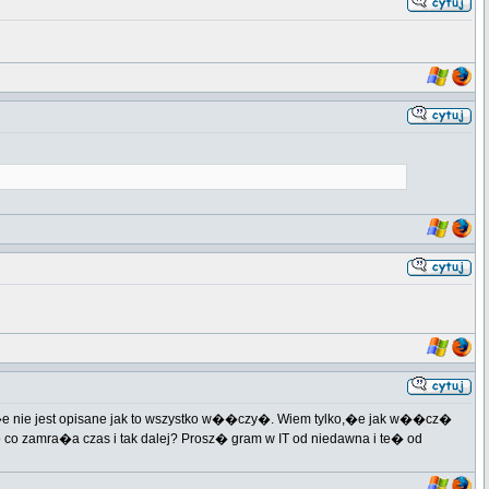
, �e nie jest opisane jak to wszystko w��czy�. Wiem tylko,�e jak w��cz�
 co zamra�a czas i tak dalej? Prosz� gram w IT od niedawna i te� od