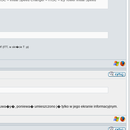
SC = Initial Speed Changer = ITISC = Icy Tower Initial Speed
er
(ITT, w skr�cie T ;p)
to zauwa�y�, poniewa� umieszczono j� tylko w jego ekranie informacyjnym.