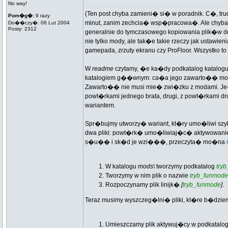
No way!
(Ten post chyba zamieni� si� w poradnik. C�, t
Pom�g�:
9 razy
minut, zanim zechcia� wsp�pracowa�. Ale chyb
Do��czy�: 06 Lut 2004
Posty: 2312
generalnie do tymczasowego kopiowania plik�w 
nie tylko mody, ale tak�e takie rzeczy jak ustawie
gamepada, zrzuty ekranu czy ProFloor. Wszystko
W
readme
czytamy, �e ka�dy podkatalog katalog
katalogiem g��wnym: ca�a jego zawarto�� mo�e 
Zawarto�� nie musi mie� zwi�zku z modami. Je�e
powt�rkami jednego brata, drugi, z powt�rkami d
wariantem.
Spr�bujmy utworzy� wariant, kt�ry umo�liwi szyb
dwa pliki: powt�rk� umo�liwiaj�c� aktywowanie
s�u�� i sk�d je wzi���, przeczyta� mo�na
W katalogu
mods\
tworzymy podkatalog
try
Tworzymy w nim plik o nazwie
tryb_funmode
Rozpoczynamy plik linijk�
[
tryb_funmode
]
.
Teraz musimy wyszczeg�lni� pliki, kt�re b�dzie
Umieszczamy plik aktywuj�cy w podkatalo