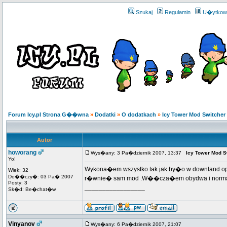
Szukaj
Regulamin
U�ytkow
Forum Icy.pl Strona G��wna
»
Dodatki
»
O dodatkach
»
Icy Tower Mod Switcher
Autor
howorang
Wys�any: 3 Pa�dziernik 2007, 13:37
Icy Tower Mod S
Yo!
Wykona�em wszystko tak jak by�o w downland opis
Wiek: 32
Do��czy�: 03 Pa� 2007
r�wnie� sam mod .W��cza�em obydwa i norma
Posty: 3
_________________
Sk�d: Be�chat�w
Vinyanov
Wys�any: 6 Pa�dziernik 2007, 21:07