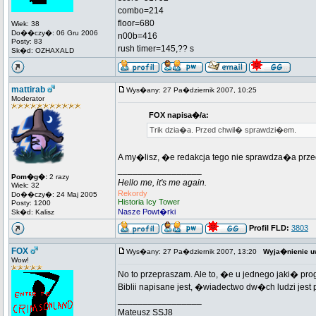
combo=214
floor=680
Wiek: 38
Do��czy�: 06 Gru 2006
n00b=416
Posty: 83
rush timer=145,?? s
Sk�d: OZHAXALD
mattirab
Wys�any: 27 Pa�dziernik 2007, 10:25
Moderator
FOX napisa�/a:
Trik dzia�a. Przed chwil� sprawdzi�em.
A my�lisz, �e redakcja tego nie sprawdza�a prz
_________________
Pom�g�:
2 razy
Hello me, it's me again.
Wiek: 32
Rekordy
Do��czy�: 24 Maj 2005
Historia Icy Tower
Posty: 1200
Nasze Powt�rki
Sk�d: Kalisz
Profil FLD:
3803
FOX
Wys�any: 27 Pa�dziernik 2007, 13:20
Wyja�nienie u
Wow!
No to przepraszam. Ale to, �e u jednego jaki� pr
Biblii napisane jest, �wiadectwo dw�ch ludzi jest
_________________
Mateusz SSJ8