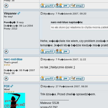
Posty: 38
Vinyanov
Wys�any: 7 Pa�dziernik 2007, 09:20
No way!
narc-red-blue napisa�/a:
Pom�g�:
9 razy
Do��czy�: 06 Lut 2004
no ale skoro juz wiadomo to chyba mozna zablo
Posty: 2312
Hehe, w�a�ciwie nie wiem, czy problem zosta� 
temat�w. Je�eli kto� b�dzie kiedy� mia� prakty
narc-red-blue
Wys�any: 7 Pa�dziernik 2007, 11:22
That's great!
no tak ;] faktycznie dzieki ;]
Do��czy�: 06 Pa� 2007
Posty: 38
FOX
Wys�any: 27 Pa�dziernik 2007, 08:00
Wow!
Trik dzia�a. Przed chwil� sprawdzi�em.
_________________
Mateusz SSJ8
score=51792