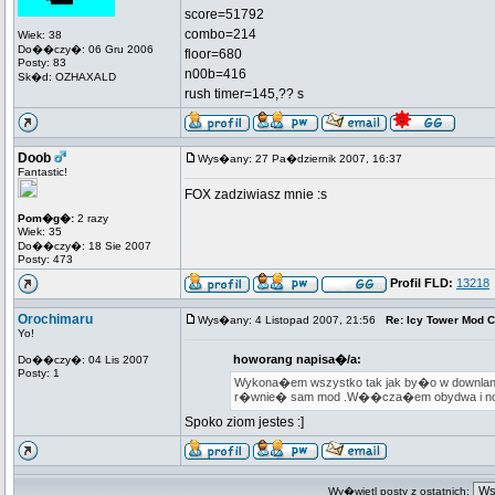
score=51792
combo=214
Wiek: 38
Do��czy�: 06 Gru 2006
floor=680
Posty: 83
n00b=416
Sk�d: OZHAXALD
rush timer=145,?? s
Doob
Wys�any: 27 Pa�dziernik 2007, 16:37
Fantastic!
FOX zadziwiasz mnie :s
Pom�g�:
2 razy
Wiek: 35
Do��czy�: 18 Sie 2007
Posty: 473
Profil FLD:
13218
Orochimaru
Wys�any: 4 Listopad 2007, 21:56
Re: Icy Tower Mod 
Yo!
howorang napisa�/a:
Do��czy�: 04 Lis 2007
Posty: 1
Wykona�em wszystko tak jak by�o w downland o
r�wnie� sam mod .W��cza�em obydwa i no
Spoko ziom jestes :]
Wy�wietl posty z ostatnich: