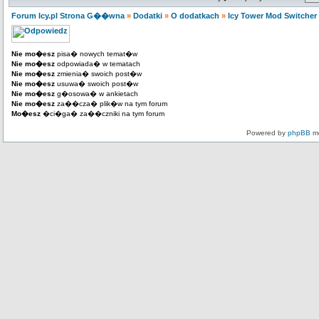
Forum Icy.pl Strona G��wna
»
Dodatki
»
O dodatkach
»
Icy Tower Mod Switcher
Nie mo�esz
pisa� nowych temat�w
Nie mo�esz
odpowiada� w tematach
Nie mo�esz
zmienia� swoich post�w
Nie mo�esz
usuwa� swoich post�w
Nie mo�esz
g�osowa� w ankietach
Nie mo�esz
za��cza� plik�w na tym forum
Mo�esz
�ci�ga� za��czniki na tym forum
Powered by
phpBB
mo