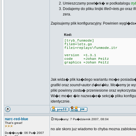
Umieszczamy powt�rk� w podkatalogu
tr
Dodajemy do pliku linijki
file0=lets.go
oraz
f
zera.
Zapisujemy plik konfiguracyjny. Powinien wygl�
Kod:
[tryb_funmode]
file0=lets.go
file1=replays\funmode.itr
version =1.3.1
code =Johan Peitz
graphics =Johan Peitz
Jak wida� plik ka�dego wariantu mo�e posiada�
grafiki
oraz
sound=autor d�wi�ku
. Mo�emy je wyp
pliki powinny zosta� przeniesione oraz wykorzysta
Wi�c mo�e �le nazwa�e� sekcj� pliku konfigura
identycznie.
narc-red-blue
Wys�any: 7 Pa�dziernik 2007, 08:04
That's great!
no ale skoro juz wiadomo to chyba mozna zablokow
Do��czy�: 06 Pa� 2007