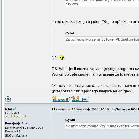
4. Kiedy juz beta zostanie wypuszczona, bede ot
czy cos...
Ja od razu zastrzegam jedno: "Rejupmp" trzeba prze
Cytat:
Za pomoc w tworzeniu IcyTower PL dziekuje (p
N/p.
P.S. Wiec, jesli mozna zapytac, jakiego programu
Workshop", ale ciagle mam wrazenie ze to nie jest 
*Znaczy - tlumaczyc sie da, ale ciaglezastanawiam
(przenoszac "00" z jednego miejsca na drugie?)...
Neo
Wys�any: 16 Kwiecie� 2004, 20:10
IcyTower po POL
Fantastic!
Cytat:
Pom�g�:
1 raz
ale mam takie pytanie: czy tlumaczysz tez komu
Do��czy�: 05 Mar 2004
Posty: 487
Sk�d: Matrix :)