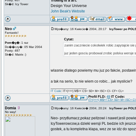
Trolling is a art.
Posty: 407
Sk�d: Icy Tower
Design Your Universe
John Beak's Website
Neo
Wys�any: 16 Kwiecie� 2004, 20:17
IcyTower po POL
Fantastic!
Cytat:
Pom�g�:
1 raz
zanim zaczniecie cokolwiek robic zapytajcie sie 
Do��czy�: 05 Mar 2004
Posty: 487
juz jeden gosciu probowal zrobic polska wersje 
Sk�d: Matrix :)
wlasnie dlatego powiemy mu juz po fakcie, posta
a tak na serio, to nie wiem co robic... jak myslicie?
_________________
IT Code
: IT+(+++) M$++ CS+ SD= M= ISC= CI- CF+ CL=
Profil FLD:
49
IT Code:
IT+(+++) M$++ CS+ SD= M= ISC= CI
Domia
Wys�any: 16 Kwiecie� 2004, 20:24
IcyTower po POL
No way!
Neo- przytlumacz,pokaz peitzowi i nawet jesli powie,
IcyTowerowcow,a dzieki wersji PL bedzie ich jeszc
gostek, a tu kompletna klapa, wez ze se idz do sp