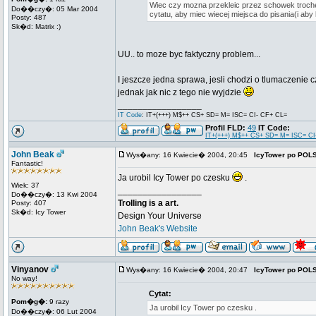
Wiec czy mozna przekleic przez schowek troche t
Do��czy�: 05 Mar 2004
cytatu, aby miec wiecej miejsca do pisania(i aby 
Posty: 487
Sk�d: Matrix :)
UU.. to moze byc faktyczny problem...
I jeszcze jedna sprawa, jesli chodzi o tlumaczenie 
jednak jak nic z tego nie wyjdzie
_________________
IT Code
: IT+(+++) M$++ CS+ SD= M= ISC= CI- CF+ CL=
Profil FLD:
49
IT Code:
IT+(+++) M$++ CS+ SD= M= ISC= CI
John Beak
Wys�any: 16 Kwiecie� 2004, 20:45
IcyTower po POL
Fantastic!
Ja urobil Icy Tower po czesku
.
Wiek: 37
_________________
Do��czy�: 13 Kwi 2004
Trolling is a art.
Posty: 407
Sk�d: Icy Tower
Design Your Universe
John Beak's Website
Vinyanov
Wys�any: 16 Kwiecie� 2004, 20:47
IcyTower po POL
No way!
Cytat:
Pom�g�:
9 razy
Ja urobil Icy Tower po czesku .
Do��czy�: 06 Lut 2004