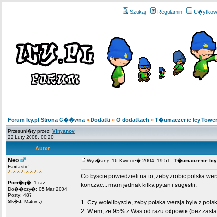
Szukaj
Regulamin
U�ytkow
Forum Icy.pl Strona G��wna
»
Dodatki
»
O dodatkach
»
T�umaczenie Icy Tower 
Przesuni�ty przez:
Vinyanov
22 Luty 2008, 00:20
Autor
Neo
Wys�any: 16 Kwiecie� 2004, 19:51
T�umaczenie Icy 
Fantastic!
Co byscie powiedzieli na to, zeby zrobic polska wer
Pom�g�:
1 raz
konczac... mam jednak kilka pytan i sugestii:
Do��czy�: 05 Mar 2004
Posty: 487
Sk�d: Matrix :)
1. Czy wolelibyscie, zeby polska wersja byla z polsk
2. Wiem, ze 95% z Was od razu odpowie (bez zastano