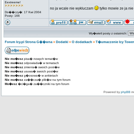
Eextreeme!
no ja wcale nie wykluczam
tylko mowie ze ja nie
Do��czy�: 17 Kwi 2004
Posty: 166
Wy�wietl posty z ostatnich:
Forum Icy.pl Strona G��wna
»
Dodatki
»
O dodatkach
»
T�umaczenie Icy Tower 
Nie mo�esz
pisa� nowych temat�w
Nie mo�esz
odpowiada� w tematach
Nie mo�esz
zmienia� swoich post�w
Nie mo�esz
usuwa� swoich post�w
Nie mo�esz
g�osowa� w ankietach
Nie mo�esz
za��cza� plik�w na tym forum
Mo�esz
�ci�ga� za��czniki na tym forum
Powered by
phpBB
mo