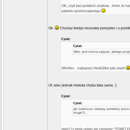
OK, czyli bez polskich znakow... hmm, to na
pakietu spolszczajacego
Ok.
Chociaz kiedys moznaby pomyslec i o przetlum
Cytat:
Cytat:
Wiec, jesli mozna zapytac, jakiego pr
WinHex... najlepszy HexEditor jaki znam
Uf, wiec jednak metoda chyba taka sama. :]
Cytat:
Cytat:
jak zwiekszyc odstepy pomiedzy poszcz
drugie?)...
bleh? U mnie udalo sie zamienic "STAR