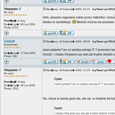
Vinyanov
Wys�any: 18 Kwiecie� 2004, 01:21
IcyTower po POL
No way!
Heh, wlasnie nagralem sobie przez mikrofon i wrzu
Pom�g�:
9 razy
kiedys to opublikuje.
Bedzie mozna sie posmiac
Do��czy�: 06 Lut 2004
Posty: 2312
CelseR
Wys�any: 18 Kwiecie� 2004, 08:06
IcyTower po POL
Eextreeme!
mam pytanie? po co polska wersja IT ? przecierz tam
Do��czy�: 17 Kwi 2004
chodzi. i chyba Vinyanov juz wie jak trudno bedzie z
Posty: 166
Vinyanov
Wys�any: 18 Kwiecie� 2004, 12:19
IcyTower po POL
No way!
Cytat:
Pom�g�:
9 razy
mam pytanie? po co polska wersja IT ? przecier
Do��czy�: 06 Lut 2004
Posty: 2312
No, moze w samej grze nie, ale np. w readme.txt lu
Cytat:
i chyba Vinyanov juz wie jak trudno bedzie zrobic