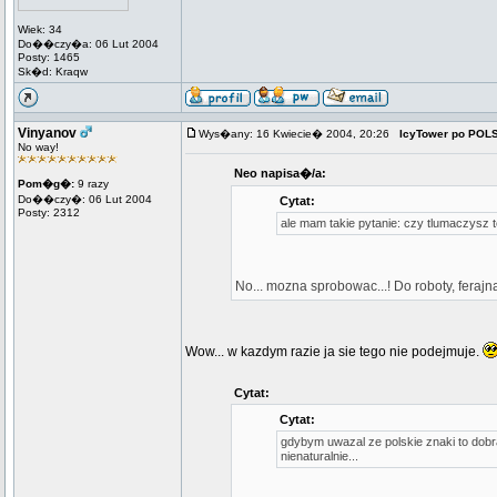
Wiek: 34
Do��czy�a: 06 Lut 2004
Posty: 1465
Sk�d: Kraqw
Vinyanov
Wys�any: 16 Kwiecie� 2004, 20:26
IcyTower po POL
No way!
Neo napisa�/a:
Pom�g�:
9 razy
Do��czy�: 06 Lut 2004
Cytat:
Posty: 2312
ale mam takie pytanie: czy tlumaczysz 
No... mozna sprobowac...! Do roboty, feraj
Wow... w kazdym razie ja sie tego nie podejmuje.
Cytat:
Cytat:
gdybym uwazal ze polskie znaki to dobra
nienaturalnie...