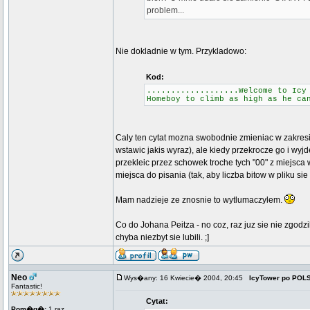
problem...
Nie dokladnie w tym. Przykladowo:
Kod:
...................Welcome to I
Homeboy to climb as high as he
Caly ten cytat mozna swobodnie zmieniac w zakresie
wstawic jakis wyraz), ale kiedy przekrocze go i wyjd
przekleic przez schowek troche tych "00" z miejsca 
miejsca do pisania (tak, aby liczba bitow w pliku si
Mam nadzieje ze znosnie to wytlumaczylem.
Co do Johana Peitza - no coz, raz juz sie nie zgodzi
chyba niezbyt sie lubili. ;]
Neo
Wys�any: 16 Kwiecie� 2004, 20:45
IcyTower po POL
Fantastic!
Cytat:
Pom�g�:
1 raz