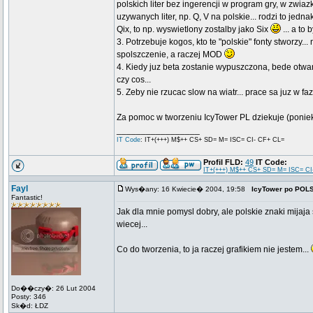
polskich liter bez ingerencji w program gry, w zwia
uzywanych liter, np. Q, V na polskie... rodzi to jedn
Qix, to np. wyswietlony zostalby jako Six
... a to
3. Potrzebuje kogos, kto te "polskie" fonty stworzy..
spolszczenie, a raczej MOD
4. Kiedy juz beta zostanie wypuszczona, bede otwart
czy cos...
5. Zeby nie rzucac slow na wiatr... prace sa juz w fa
Za pomoc w tworzeniu IcyTower PL dziekuje (ponie
_________________
IT Code
: IT+(+++) M$++ CS+ SD= M= ISC= CI- CF+ CL=
Profil FLD:
49
IT Code:
IT+(+++) M$++ CS+ SD= M= ISC= CI
Fayl
Wys�any: 16 Kwiecie� 2004, 19:58
IcyTower po POL
Fantastic!
Jak dla mnie pomysl dobry, ale polskie znaki mijaja 
wiecej...
Co do tworzenia, to ja raczej grafikiem nie jestem...
Do��czy�: 26 Lut 2004
Posty: 346
Sk�d: ŁDZ