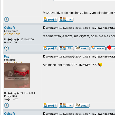
Moze znajdzie sie ktos inny z lepszym mikrofonem.
CelseR
Wys�any: 18 Kwiecie� 2004, 14:06
IcyTower po POL
Eextreeme!
readme.txt to ja raczej nie czytam, bo mi sie nie chce
Do��czy�: 17 Kwi 2004
Posty: 166
Fayl
Wys�any: 18 Kwiecie� 2004, 14:53
IcyTower po POL
Fantastic!
Ale moze inni robia???? HMMMM????
Do��czy�: 26 Lut 2004
Posty: 346
Sk�d: ŁDZ
CelseR
Wys�any: 18 Kwiecie� 2004, 15:07
IcyTower po POL