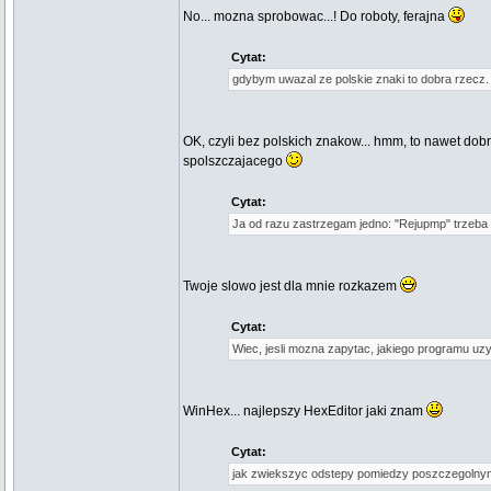
No... mozna sprobowac...! Do roboty, ferajna
Cytat:
gdybym uwazal ze polskie znaki to dobra rzecz. S
OK, czyli bez polskich znakow... hmm, to nawet dobr
spolszczajacego
Cytat:
Ja od razu zastrzegam jedno: "Rejupmp" trzeba 
Twoje slowo jest dla mnie rozkazem
Cytat:
Wiec, jesli mozna zapytac, jakiego programu u
WinHex... najlepszy HexEditor jaki znam
Cytat:
jak zwiekszyc odstepy pomiedzy poszczegolnymi 