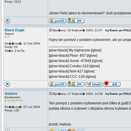
Posty: 2312
Johan Peitz jakos to skomentowal? Jesli pozytywni
Black Eagle
Wys�any: 16 Kwiecie� 2004, 21:07
IcyTower po POL
Sweet!
Fajny ten pomysl z polskim icytowerem, ale po angie
Do��czy�: 11 Kwi 2004
_________________
Posty: 23
glow=black] My highscore [/glow]
Sk�d: Z ko?la
[glow=black] Floor- 657 [/glow]
[glow=black] Score -47949 [/glow]
[glow=black] Combo-210 [/glow]
[glow=black] Nml-427 [/glow]
[glow=black] CCC-134 [/glow]
matuss
Wys�any: 17 Kwiecie� 2004, 14:38
IcyTower po POL
Eextreeme!
Ten pomysl z polskim icytowerem jest GItes & gutES
Do��czy�: 07 Lut 2004
polska strona o icytower i oficjalna strona Icytower
Posty: 155
pozdr, matuss.