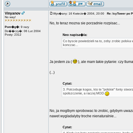
Vinyanov
Wys�any: 16 Kwiecie� 2004, 20:00
Re: IcyTower po 
No way!
No, to teraz mozna sie porzadnie rozpisac...
Pom�g�:
9 razy
Do��czy�: 06 Lut 2004
Posty: 2312
Neo napisa�/a:
Co byscie powiedzieli na to, zeby zrobic polska
konczac...
Ja jestem za (
), ale mam takie pytanie: czy tlum
(...)
Cytat:
3. Potrzebuje kogos, kto te "polskie" fonty stworz
spolszczenie, a raczej MOD
No, ja moglbym sprobowac to zrobic, gdybym uwazal
nawet wygladalyby troche nienaturalnie...
Cytat: