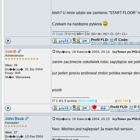
bleh? U mnie udalo sie zamienic "START FLOOR
Czekam na nastepne pytania
_________________
IT Code
: IT+(+++) M$++ CS+ SD= M= ISC= CI- CF+ CL=
Profil FLD:
49
IT Code:
IT+(+++) M$++ CS+ SD= M= ISC= CI
SaleiB
Wys�any: 16 Kwiecie� 2004, 20:14
IcyTower po POL
Administrator
zanim zaczniecie cokolwiek robic zapytajcie sie peit
Wiek: 39
Do��czy�: 31 Sty 2004
juz jeden gosciu probowal zrobic polska wersje stro
Posty: 905
Sk�d: Warszawa
pozdr
_________________
IT 1.4/1.5 scores:
Floor 1050
|
Combo 525
|
NC 783
|
LC 5
Profil FLD:
34
IT 
IT+++M+CS+++CI+-CF
John Beak
Wys�any: 16 Kwiecie� 2004, 20:15
IcyTower po POL
Fantastic!
Neo: WinHex jest najlepsie! Ja mam full version...
Wiek: 37
_________________
Do��czy�: 13 Kwi 2004