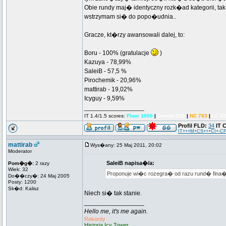
Obie rundy maj� identyczny rozk�ad kategorii, tak
wstrzymam si� do popo�udnia..
Gracze, kt�rzy awansowali dalej, to:
Boru - 100% (gratulacje
)
Kazuya - 78,99%
SaleiB - 57,5 %
Pirochemik - 20,96%
mattirab - 19,02%
Icyguy - 9,59%
_________________
IT 1.4/1.5 scores:
Floor 1050
|
Combo 525
|
NC 783
|
LC 5
Profil FLD:
34
IT 
IT+++M+CS+++CI+-CF
mattirab
Wys�any: 25 Maj 2011, 20:02
Moderator
SaleiB napisa�/a:
Pom�g�:
2 razy
Wiek: 32
Proponuje wi�c rozegra� od razu rund� fina�
Do��czy�: 24 Maj 2005
Posty: 1200
Sk�d: Kalisz
Niech si� tak stanie.
_________________
Hello me, it's me again.
Rekordy
Historia Icy Tower