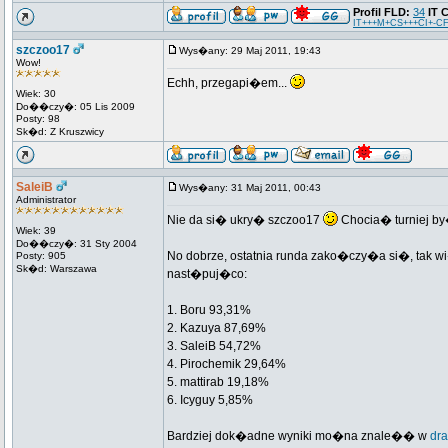
Profil FLD:
34
IT 
IT+++M+CS+++CI+-CF
szczoo17
Wys�any: 29 Maj 2011, 19:43
Wow!
Echh, przegapi�em...
Wiek: 30
Do��czy�: 05 Lis 2009
Posty: 98
Sk�d: Z Kruszwicy
SaleiB
Wys�any: 31 Maj 2011, 00:43
Administrator
Nie da si� ukry� szczoo17
Chocia� turniej b
Wiek: 39
Do��czy�: 31 Sty 2004
No dobrze, ostatnia runda zako�czy�a si�, tak wi
Posty: 905
Sk�d: Warszawa
nast�puj�co:
1. Boru 93,31%
2. Kazuya 87,69%
3. SaleiB 54,72%
4. Pirochemik 29,64%
5. mattirab 19,18%
6. Icyguy 5,85%
Bardziej dok�adne wyniki mo�na znale�� w
dra