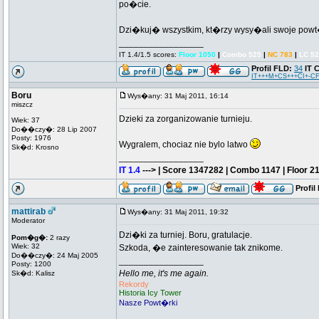
po�cie.
Dzi�kuj� wszystkim, kt�rzy wysy�ali swoje powt
_________________
IT 1.4/1.5 scores:
Floor 1050
|
Combo 525
|
NC 783
|
LC 5
Profil FLD:
34
IT 
IT+++M+CS+++CI+-CF
Boru
Wys�any: 31 Maj 2011, 16:14
miszcz
Dzieki za zorganizowanie turnieju.
Wiek: 37
Do��czy�: 28 Lip 2007
Posty: 1976
Wygralem, chociaz nie bylo latwo
Sk�d: Krosno
_________________
IT 1.4
---> | Score 1347282 | Combo 1147 | Floor 2
Profil
mattirab
Wys�any: 31 Maj 2011, 19:32
Moderator
Dzi�ki za turniej. Boru, gratulacje.
Pom�g�:
2 razy
Wiek: 32
Szkoda, �e zainteresowanie tak znikome.
Do��czy�: 24 Maj 2005
_________________
Posty: 1200
Hello me, it's me again.
Sk�d: Kalisz
Rekordy
Historia Icy Tower
Nasze Powt�rki