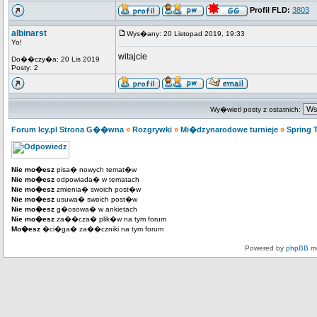
Profil FLD:
3803
albinarst
Wys�any: 20 Listopad 2019, 19:33
Yo!
witajcie
Do��czy�a: 20 Lis 2019
Posty: 2
Wy�wietl posty z ostatnich:
Forum Icy.pl Strona G��wna
»
Rozgrywki
»
Mi�dzynarodowe turnieje
»
Spring 
Nie mo�esz
pisa� nowych temat�w
Nie mo�esz
odpowiada� w tematach
Nie mo�esz
zmienia� swoich post�w
Nie mo�esz
usuwa� swoich post�w
Nie mo�esz
g�osowa� w ankietach
Nie mo�esz
za��cza� plik�w na tym forum
Mo�esz
�ci�ga� za��czniki na tym forum
Powered by
phpBB
mo