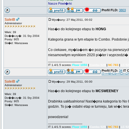
Nasze Powt�rki
Profil FLD:
3803
SaleiB
Wys�any: 27 Maj 2011, 00:02
Administrator
Has�o do kolejnego etapu to
HONG
Wiek: 39
Do��czy�: 31 Sty 2004
Kategoria grana w tym etapie to Combo. Podobnie j
Posty: 905
Sk�d: Warszawa
Co ciekawe, my�la�em �e pozycje na pierwszych
niesamowitym wynikiem 2020 pi�ter i wyprzedzi� 
_________________
IT 1.4/1.5 scores:
Floor 1050
|
Combo 525
|
NC 783
|
LC 5
Profil FLD:
34
IT 
IT+++M+CS+++CI+-CF
SaleiB
Wys�any: 29 Maj 2011, 00:00
Administrator
Has�o do kolejnego etapu to
MCSWEENEY
Wiek: 39
Do��czy�: 31 Sty 2004
Drabinka uaktualniona! Nast�pna kategoria to No
Posty: 905
Sk�d: Warszawa
godzin. To ju� ostatni etap w turnieju, tak wi�c
powodzenia!
_________________
IT 1.4/1.5 scores:
Floor 1050
|
Combo 525
|
NC 783
|
LC 5