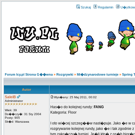
Szukaj
Regulamin
U�ytkow
Forum Icy.pl Strona G��wna
»
Rozgrywki
»
Mi�dzynarodowe turnieje
»
Spring 
Autor
SaleiB
Wys�any: 25 Maj 2011, 00:02
Administrator
Has�o do kolejnej rundy:
FANG
Wiek: 39
Kategoria: Floor
Do��czy�: 31 Sty 2004
Posty: 905
Sk�d: Warszawa
I oto wi�cej szczeg��w nast�puje. Jako �e w ca�
rozgrywanie kolejnej rundy, jako �e i tak zgodni
tym zako�czy� turniej. Je�li kto� z os�b bior�