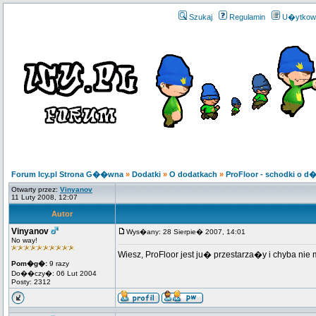
Szukaj
Regulamin
U�ytkow
Forum Icy.pl Strona G��wna
»
Dodatki
»
O dodatkach
»
ProFloor - schodki o d
Otwarty przez:
Vinyanov
11 Luty 2008, 12:07
Autor
Vinyanov
Wys�any: 28 Sierpie� 2007, 14:01
No way!
Wiesz, ProFloor jest ju� przestarza�y i chyba n
Pom�g�:
9 razy
Do��czy�: 06 Lut 2004
Posty: 2312