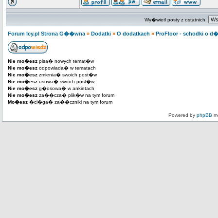
Wy�wietl posty z ostatnich:
Forum Icy.pl Strona G��wna
»
Dodatki
»
O dodatkach
»
ProFloor - schodki o d
Nie mo�esz
pisa� nowych temat�w
Nie mo�esz
odpowiada� w tematach
Nie mo�esz
zmienia� swoich post�w
Nie mo�esz
usuwa� swoich post�w
Nie mo�esz
g�osowa� w ankietach
Nie mo�esz
za��cza� plik�w na tym forum
Mo�esz
�ci�ga� za��czniki na tym forum
Powered by
phpBB
mo