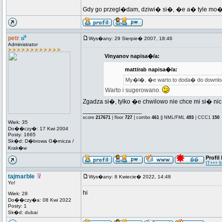
Gdy go przegl�dam, dziwi� si�, �e a� tyle mo
petr
Wys�any: 29 Sierpie� 2007, 18:46
Administrator
Vinyanov napisa�/a:
mattirab napisa�/a:
My�l�, �e warto to doda� do download
Warto i sugerowano.
Zgadza si�, tylko �e chwilowo nie chce mi si� ni
_________________
score
217671
| floor
727
| combo
461
|| NML/FML
493
| CCC1
150
Wiek: 35
Do��czy�: 17 Kwi 2004
Posty: 1665
Sk�d: D�browa G�rnicza /
Krak�w
Profil
IT+++ 
tajmarble
Wys�any: 8 Kwiecie� 2022, 14:48
Yo!
hi
Wiek: 28
Do��czy�a: 08 Kwi 2022
Posty: 1
Sk�d: dubai