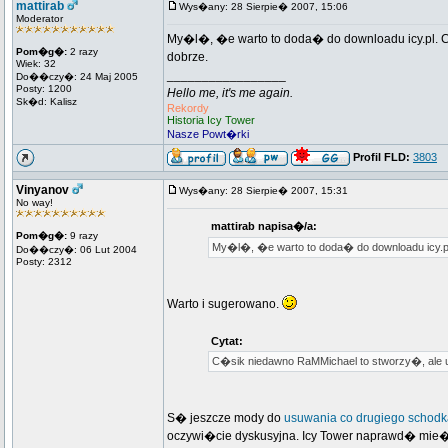
mattirab
Wys�any: 28 Sierpie� 2007, 15:06
Moderator
My�l�, �e warto to doda� do downloadu icy.pl.
Pom�g�:
2 razy
dobrze.
Wiek: 32
_________________
Do��czy�: 24 Maj 2005
Posty: 1200
Hello me, it's me again.
Sk�d: Kalisz
Rekordy
Historia Icy Tower
Nasze Powt�rki
Profil FLD:
3803
Vinyanov
Wys�any: 28 Sierpie� 2007, 15:31
No way!
mattirab napisa�/a:
Pom�g�:
9 razy
My�l�, �e warto to doda� do downloadu icy.p
Do��czy�: 06 Lut 2004
Posty: 2312
Warto i sugerowano.
Cytat:
C�sik niedawno RaMMichael to stworzy�, ale
S� jeszcze mody do
usuwania co drugiego schodk
oczywi�cie dyskusyjna. Icy Tower naprawd� mi