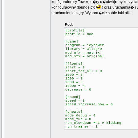
konfigurator Icy Tower, kt�ry u�atwi�oby korzyst
konfiguracyjny (lounge.cfg
) oraz uruchamia� i u
uruchomieniem gry. Wyobra�cie sobie taki plik:
Kod:
[profile]
profile = doe
[game]
program = icytower
library = alleg40
mod_gfx = matrix
mod_sfx = original
[floors]
start = 2
start_for_all = 0
1000 = 3
1500 = 3
2000 = 3
10000 = 4
decrease = 0
[speed]
speed = 3
speed_increase_now = 0
[cheats]
mode_debug = 0
mode_fun = 0
run_slowdown = 1 # kidding
run_trainer = 1