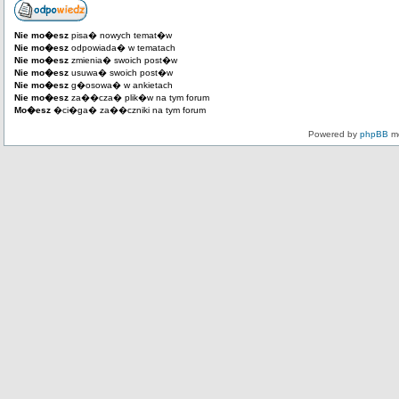
Nie mo�esz
pisa� nowych temat�w
Nie mo�esz
odpowiada� w tematach
Nie mo�esz
zmienia� swoich post�w
Nie mo�esz
usuwa� swoich post�w
Nie mo�esz
g�osowa� w ankietach
Nie mo�esz
za��cza� plik�w na tym forum
Mo�esz
�ci�ga� za��czniki na tym forum
Powered by
phpBB
mo