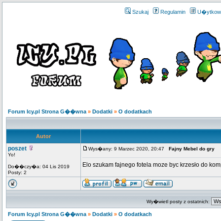
Szukaj
Regulamin
U�ytkow
Forum Icy.pl Strona G��wna
»
Dodatki
»
O dodatkach
Autor
poszet
Wys�any: 9 Marzec 2020, 20:47
Fajny Mebel do gry
Yo!
Elo szukam fajnego fotela moze byc krzesło do komp
Do��czy�a: 04 Lis 2019
Posty: 2
Wy�wietl posty z ostatnich:
Forum Icy.pl Strona G��wna
»
Dodatki
»
O dodatkach