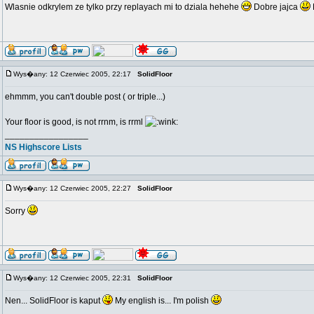
Wlasnie odkrylem ze tylko przy replayach mi to dziala hehehe
Dobre jajca
Wys�any: 12 Czerwiec 2005, 22:17
SolidFloor
ehmmm, you can't double post ( or triple...)
Your floor is good, is not rrnm, is rrml
_________________
NS Highscore Lists
Wys�any: 12 Czerwiec 2005, 22:27
SolidFloor
Sorry
Wys�any: 12 Czerwiec 2005, 22:31
SolidFloor
Nen... SolidFloor is kaput
My english is... I'm polish