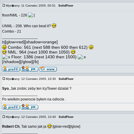
Wys�any: 11 Czerwiec 2005, 00:51
SolidFloor
floor/NML - 226
UNML - 208. Who can beat it?
Combo - 21
_________________
[glow=red][shadow=orange]
b]
Combo: 561 (next 588 then 600 then 612)
NML: 964 (next 1000 then 1050)
Floor: 1386 (next 1430 then 1500)
[/shadow][/glow][/b]
Wys�any: 12 Czerwiec 2005, 10:30
SolidFloor
Syo
, Jak zrobic zeby ten IcyTower dzialal ?
_________________
Po wielkim powrocie byłem na odlocie .
Wys�any: 12 Czerwiec 2005, 10:40
SolidFloor
Robert Ch
, Tak samo jak ja
[glow=red][/glow]
_________________