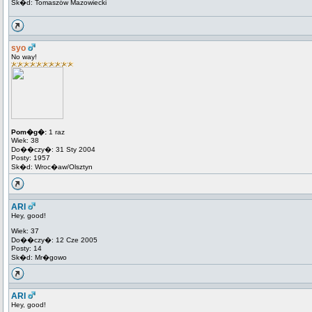
Sk�d: Tomaszów Mazowiecki
syo
No way!
Pom�g�:
1 raz
Wiek: 38
Do��czy�: 31 Sty 2004
Posty: 1957
Sk�d: Wroc�aw/Olsztyn
ARI
Hey, good!
Wiek: 37
Do��czy�: 12 Cze 2005
Posty: 14
Sk�d: Mr�gowo
ARI
Hey, good!