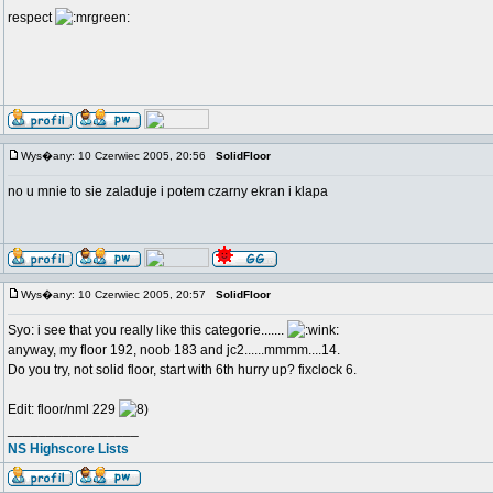
respect
Wys�any: 10 Czerwiec 2005, 20:56
SolidFloor
no u mnie to sie zaladuje i potem czarny ekran i klapa
Wys�any: 10 Czerwiec 2005, 20:57
SolidFloor
Syo: i see that you really like this categorie.......
anyway, my floor 192, noob 183 and jc2......mmmm....14.
Do you try, not solid floor, start with 6th hurry up? fixclock 6.
Edit: floor/nml 229
_________________
NS Highscore Lists