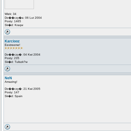
Wiek: 34
Do��czy�a: 06 Lut 2004
Posty: 1465
Sk�d: Kraqw
Karciooz
Eextreeme!
Do��czy�: 04 Kwi 2004
Posty: 235
Sk�d: Tuliszk?w
NeN
Amazing!
Do��czy�: 21 Kwi 2005
Posty: 147
Sk�d: Spain