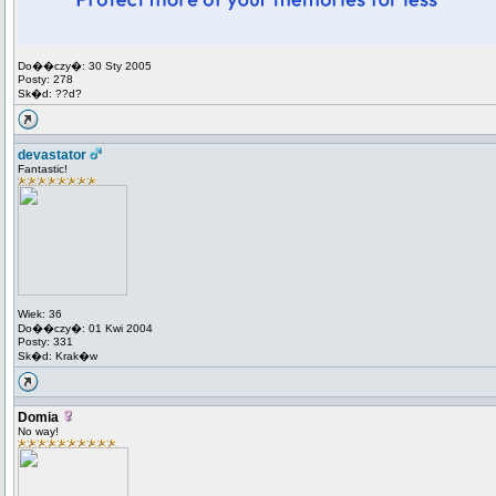
Do��czy�: 30 Sty 2005
Posty: 278
Sk�d: ??d?
devastator
Fantastic!
Wiek: 36
Do��czy�: 01 Kwi 2004
Posty: 331
Sk�d: Krak�w
Domia
No way!