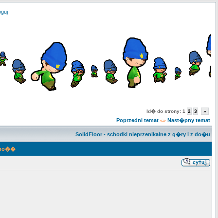
oguj
Id� do strony:
1
2
3
»
Poprzedni temat
Nast�pny temat
«»
SolidFloor - schodki nieprzenikalne z g�ry i z do�u
mo��