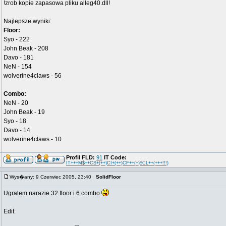
!zrob kopie zapasowa pliku alleg40.dll!
Najlepsze wyniki:
Floor:
Syo - 222
John Beak - 208
Davo - 181
NeN - 154
wolverine4claws - 56
Combo:
NeN - 20
John Beak - 19
Syo - 18
Davo - 14
wolverine4claws - 10
Profil FLD:
91
IT Code:
IT+++M$++CS+(++)CI+(++)CF++(+)$CL++(+++!!!)
Wys�any: 9 Czerwiec 2005, 23:40
SolidFloor
Ugralem narazie 32 floor i 6 combo
Edit: