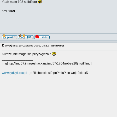
Yeah mam 108 solidfloor
_________________
nml :
869
Wys�any: 10 Czerwiec 2005, 08:32
SolidFloor
Kurcze, nie moge sie przyzwyczaic
_________________
img]http://img57.imageshack.us/img57/1764/robee20jh.gif[/img]
www.rydzyk.rox.pl
- je?li chcecie si? po?mia?, to wejd?cie xD