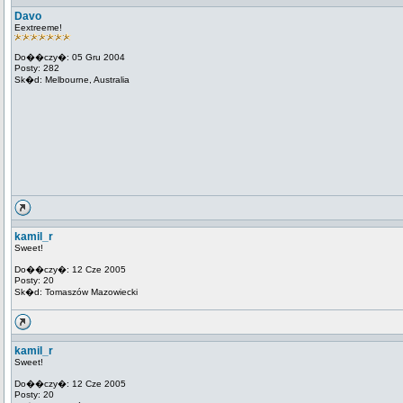
Davo
Eextreeme!
Do��czy�: 05 Gru 2004
Posty: 282
Sk�d: Melbourne, Australia
kamil_r
Sweet!
Do��czy�: 12 Cze 2005
Posty: 20
Sk�d: Tomaszów Mazowiecki
kamil_r
Sweet!
Do��czy�: 12 Cze 2005
Posty: 20