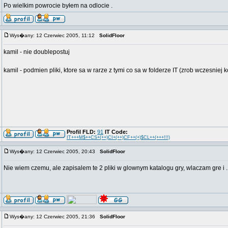
Po wielkim powrocie byłem na odlocie .
Wys�any: 12 Czerwiec 2005, 11:12
SolidFloor
kamil - nie doublepostuj
kamil - podmien pliki, ktore sa w rarze z tymi co sa w folderze IT (zrob wczesniej k
Profil FLD:
91
IT Code:
IT+++M$++CS+(++)CI+(++)CF++(+)$CL++(+++!!!)
Wys�any: 12 Czerwiec 2005, 20:43
SolidFloor
Nie wiem czemu, ale zapisalem te 2 pliki w glownym katalogu gry, wlaczam gre i .
Wys�any: 12 Czerwiec 2005, 21:36
SolidFloor