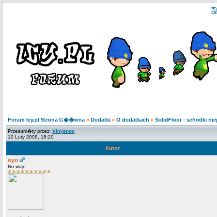
Forum Icy.pl Strona G��wna
»
Dodatki
»
O dodatkach
»
SolidFloor - schodki ni
Przesuni�ty przez:
Vinyanov
10 Luty 2008, 18:20
Autor
syo
No way!