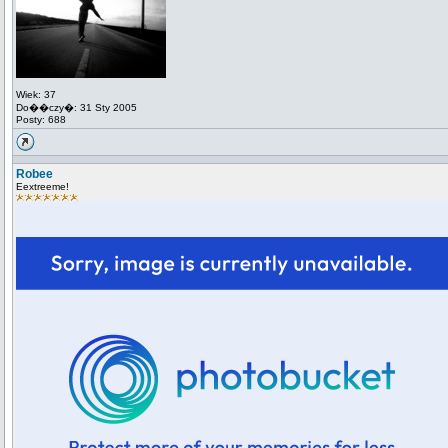
Wiek: 37
Do��czy�: 31 Sty 2005
Posty: 688
Robee
Eextreeme!