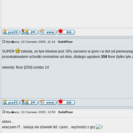
Wys�any: 10 Czerwiec 2005, 11:14
SolidFloor
SUPER
szkoda, ze tyle bledow jest: GFy zarowno w gore i w dol od pierwsze
przeskakiwalem schodki normalnie od dolu, dlatego ugralem
359
floor (tylko tyl
rekordy: floor [250] combo 14
Wys�any: 10 Czerwiec 2005, 13:50
SolidFloor
ekhm...
wlaczam IT... laduja sie dzwieki itd. i pum... wychodzi z gry