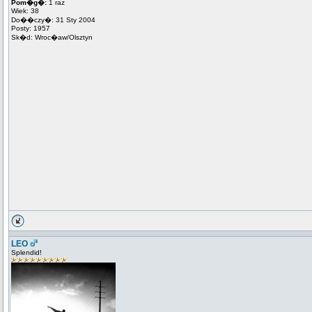
Pom�g�:
1 raz
Wiek: 38
Do��czy�: 31 Sty 2004
Posty: 1957
Sk�d: Wroc�aw/Olsztyn
LEO
Splendid!