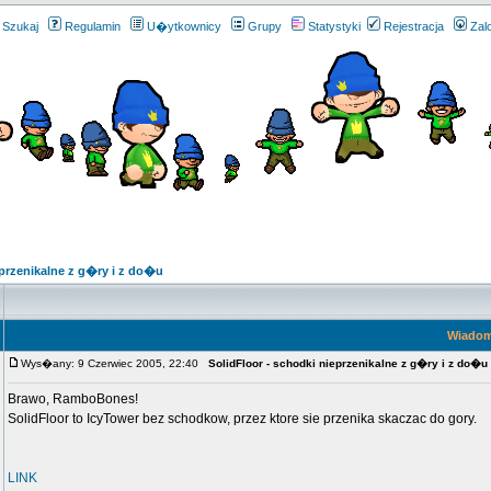
Szukaj
Regulamin
U�ytkownicy
Grupy
Statystyki
Rejestracja
Zal
eprzenikalne z g�ry i z do�u
Wiado
Wys�any: 9 Czerwiec 2005, 22:40
SolidFloor - schodki nieprzenikalne z g�ry i z do�u
Brawo, RamboBones!
SolidFloor to IcyTower bez schodkow, przez ktore sie przenika skaczac do gory.
LINK