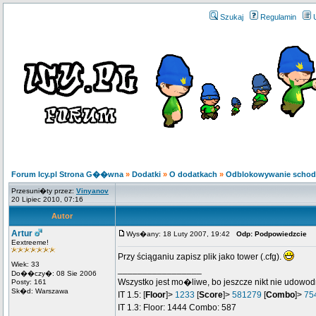
Szukaj
Regulamin
Forum Icy.pl Strona G��wna
»
Dodatki
»
O dodatkach
»
Odblokowywanie schod
Przesuni�ty przez:
Vinyanov
20 Lipiec 2010, 07:16
Autor
Artur
Wys�any: 18 Luty 2007, 19:42
Odp: Podpowiedzcie
Eextreeme!
Przy ściąganiu zapisz plik jako tower (.cfg).
Wiek: 33
_________________
Do��czy�: 08 Sie 2006
Wszystko jest mo�liwe, bo jeszcze nikt nie udowod
Posty: 161
Sk�d: Warszawa
IT 1.5: [
Floor
]>
1233
[
Score
]>
581279
[
Combo
]>
75
IT 1.3: Floor: 1444 Combo: 587