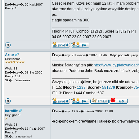
Czesc jestem Krzysiek ( mam 12 lat ) i mam proble
Do��czy�: 06 Kwi 2007
Posty: 1
otwierac dane pliki zeby uzyskac wszystkie dostepn
ps.
ciagle spadam na 300.
_________________
Floor [4][4][8] , Combo [1][2][2] , Score [2][3][2][9][4]
04.06.2007 23.03.2007 23.03.2007
Artur
Wys�any: 9 Kwiecie� 2007, 01:46
Odp: poczatkujacy
Eextreeme!
Musisz ściągnąć ten plik
http://www.icy.pl/download/
Wiek: 33
utracone. Podobno John Beak może zrobić tak, żeby t
Do��czy�: 08 Sie 2006
_________________
Posty: 161
Sk�d: Warszawa
Wszystko jest mo�liwe, bo jeszcze nikt nie udowod
IT 1.5: [
Floor
]>
1233
[
Score
]>
581279
[
Combo
]>
75
IT 1.3: Floor: 1444 Combo: 587
karollie
Wys�any: 19 Pa�dziernik 2007, 13:08
Hey, good!
�ci�gno�em drewniane i jakie� bo drewnianych 
Wiek: 28
Do��czy�: 17 Pa� 2007
Posty: 7
Sk�d: z nowej soli