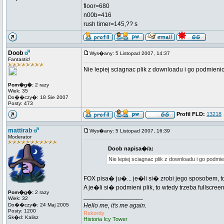
floor=680
n00b=416
rush timer=145,?? s
Doob
Wys�any: 5 Listopad 2007, 14:37
Fantastic!
Nie lepiej sciagnac plik z downloadu i go podmienic
Pom�g�:
2 razy
Wiek: 35
Do��czy�: 18 Sie 2007
Posty: 473
Profil FLD:
13218
mattirab
Wys�any: 5 Listopad 2007, 16:39
Moderator
Doob napisa�/a:
Nie lepiej sciagnac plik z downloadu i go podmie
FOX pisa� ju�... je�li si� zrobi jego sposobem, t
A je�li si� podmieni plik, to wtedy trzeba fullsc
Pom�g�:
2 razy
_________________
Wiek: 32
Do��czy�: 24 Maj 2005
Hello me, it's me again.
Posty: 1200
Rekordy
Sk�d: Kalisz
Historia Icy Tower