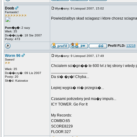
Doob
Wys�any: 9 Listopad 2007, 15:02
Fantastic!
Powiedzialbys skad sciagasz i ktore chcesz sciagnac
Pom�g�:
2 razy
Wiek: 35
Do��czy�: 18 Sie 2007
Posty: 473
Profil FLD:
13218
Worm 96
Wys�any: 9 Listopad 2007, 17:49
Sweet!
Chcialem sci�gn�� te 600 lvl z tej strony i wtedy 
Wiek: 35
_________________
Do��czy�: 09 Lis 2007
Da si� �y�! Chyba...
Posty: 20
Sk�d: Katowice
Lepiej wygra� ni� przegra�...
Czasami potrzebny jest ma�y impuls...
ICY TOWER. Go For It
My Records:
COMBO:65
SCORE8229
FLOOR:327