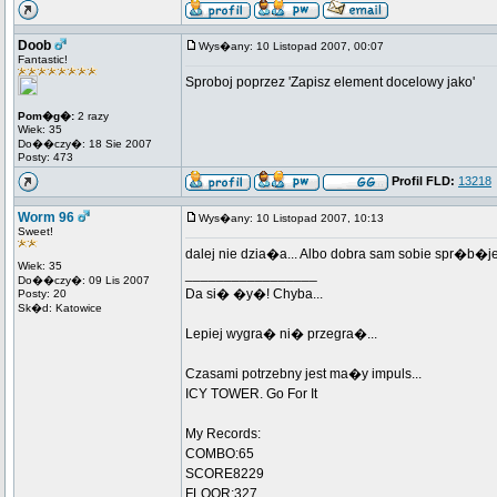
Doob
Wys�any: 10 Listopad 2007, 00:07
Fantastic!
Sproboj poprzez 'Zapisz element docelowy jako'
Pom�g�:
2 razy
Wiek: 35
Do��czy�: 18 Sie 2007
Posty: 473
Profil FLD:
13218
Worm 96
Wys�any: 10 Listopad 2007, 10:13
Sweet!
dalej nie dzia�a... Albo dobra sam sobie spr�b�
Wiek: 35
_________________
Do��czy�: 09 Lis 2007
Da si� �y�! Chyba...
Posty: 20
Sk�d: Katowice
Lepiej wygra� ni� przegra�...
Czasami potrzebny jest ma�y impuls...
ICY TOWER. Go For It
My Records:
COMBO:65
SCORE8229
FLOOR:327