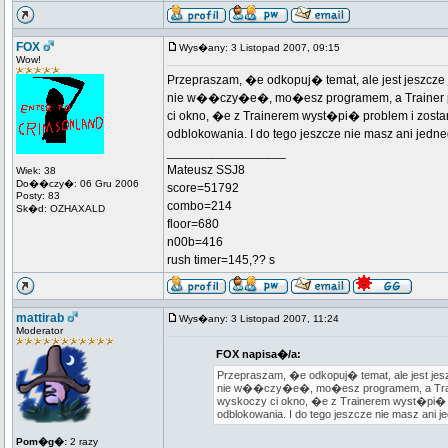
FOX
Wys�any: 3 Listopad 2007, 09:15
Wow!
Przepraszam, �e odkopuj� temat, ale jest jeszcz
nie w��czy�e�, mo�esz programem, a Trainer pod�
ci okno, �e z Trainerem wyst�pi� problem i zosta
odblokowania. I do tego jeszcze nie masz ani jedn
_________________
Mateusz SSJ8
Wiek: 38
Do��czy�: 06 Gru 2006
score=51792
Posty: 83
combo=214
Sk�d: OZHAXALD
floor=680
n00b=416
rush timer=145,?? s
mattirab
Wys�any: 3 Listopad 2007, 11:24
Moderator
FOX napisa�/a:
Przepraszam, �e odkopuj� temat, ale jest j
nie w��czy�e�, mo�esz programem, a Trainer
wyskoczy ci okno, �e z Trainerem wyst�pi� p
odblokowania. I do tego jeszcze nie masz ani j
Pom�g�:
2 razy