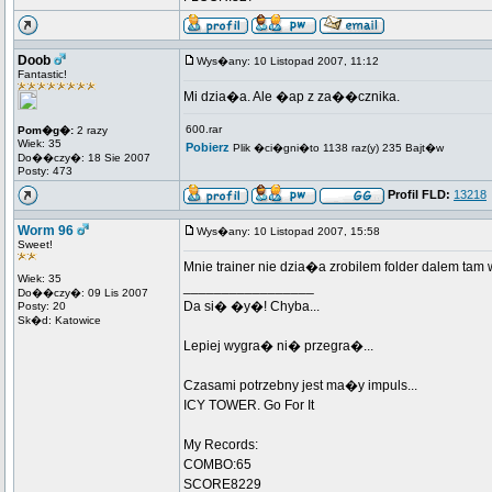
Doob
Wys�any: 10 Listopad 2007, 11:12
Fantastic!
Mi dzia�a. Ale �ap z za��cznika.
600.rar
Pom�g�:
2 razy
Wiek: 35
Pobierz
Plik �ci�gni�to 1138 raz(y) 235 Bajt�w
Do��czy�: 18 Sie 2007
Posty: 473
Profil FLD:
13218
Worm 96
Wys�any: 10 Listopad 2007, 15:58
Sweet!
Mnie trainer nie dzia�a zrobilem folder dalem ta
Wiek: 35
_________________
Do��czy�: 09 Lis 2007
Da si� �y�! Chyba...
Posty: 20
Sk�d: Katowice
Lepiej wygra� ni� przegra�...
Czasami potrzebny jest ma�y impuls...
ICY TOWER. Go For It
My Records:
COMBO:65
SCORE8229