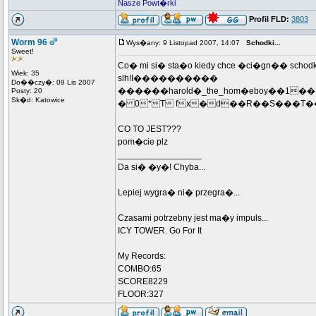
Nasze Powt�rki
Profil FLD:
3803
Worm 96
Wys�any: 9 Listopad 2007, 14:07
Schodki...
Sweet!
Co� mi si� sta�o kiedy chce �ci�gn�� schodki al
Wiek: 35
slh!I����������
Do��czy�: 09 Lis 2007
������harold�_the_hom�eboy��1
Posty: 20
Sk�d: Katowice
� 0*T fx�d��R��S���T
CO TO JEST???
pom�cie plz
_________________
Da si� �y�! Chyba...
Lepiej wygra� ni� przegra�...
Czasami potrzebny jest ma�y impuls...
ICY TOWER. Go For It
My Records:
COMBO:65
SCORE8229
FLOOR:327