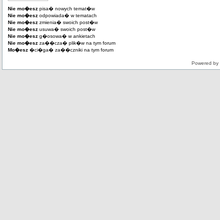
Nie mo�esz
pisa� nowych temat�w
Nie mo�esz
odpowiada� w tematach
Nie mo�esz
zmienia� swoich post�w
Nie mo�esz
usuwa� swoich post�w
Nie mo�esz
g�osowa� w ankietach
Nie mo�esz
za��cza� plik�w na tym forum
Mo�esz
�ci�ga� za��czniki na tym forum
Powered by