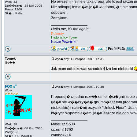
No owszem - istnieje taka droga, ale to jest raczej
Wiek: 32
Do��czy�: 24 Maj 2005
Nie odkopuj temat�w, je�li wiadomo, �e nie pom
Posty: 1200
odpowie...
Sk�d: Kalisz
Zamykam.
_________________
Hello me, it's me again.
Rekordy
Historia Icy Tower
Nasze Powt�rki
Profil FLD:
3803
Tomek
Wys�any: 4 Listopad 2007, 16:31
Go��
Jak mam odblokowac schodek 4 tzn ten niebieski
FOX
Wys�any: 5 Listopad 2007, 10:38
Wow!
Proponuj� ci jedno rozwi�zanie. �ci�gnij sobie p
(je�li nie w��czy�e� gry, mo�esz tym programem)
niebieskie) i naci�nij przycisk "Unlock Floor". Uda
kt�rych wspomnia�em, je�li jeszcze nie odblok
_________________
Mateusz SSJ8
Wiek: 38
Do��czy�: 06 Gru 2006
score=51792
Posty: 83
combo=214
Sk�d: OZHAXALD