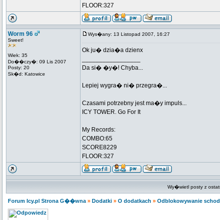
FLOOR:327
Worm 96
Wys�any: 13 Listopad 2007, 16:27
Sweet!
Ok ju� dzia�a dzienx
Wiek: 35
_________________
Do��czy�: 09 Lis 2007
Da si� �y�! Chyba...
Posty: 20
Sk�d: Katowice
Lepiej wygra� ni� przegra�...
Czasami potrzebny jest ma�y impuls...
ICY TOWER. Go For It
My Records:
COMBO:65
SCORE8229
FLOOR:327
Wy�wietl posty z ostat
Forum Icy.pl Strona G��wna
»
Dodatki
»
O dodatkach
»
Odblokowywanie schod