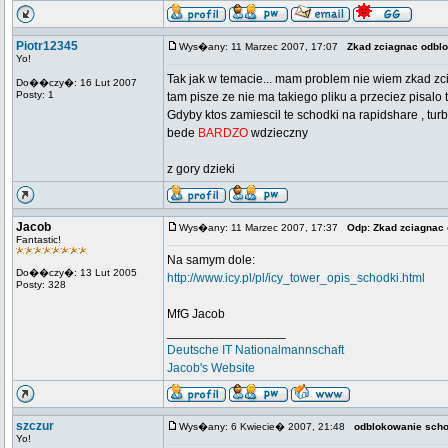
Piotr12345
Wys�any: 11 Marzec 2007, 17:07
Zkad zciagnac odbl
Yo!
Tak jak w temacie... mam problem nie wiem zkad 
Do��czy�: 16 Lut 2007
Posty: 1
tam pisze ze nie ma takiego pliku a przeciez pisalo 
Gdyby ktos zamiescil te schodki na rapidshare , turb
bede
BARDZO
wdzieczny
z gory dzieki
Jacob
Wys�any: 11 Marzec 2007, 17:37
Odp: Zkad zciagnac
Fantastic!
Na samym dole:
Do��czy�: 13 Lut 2005
http://www.icy.pl/pl/icy_tower_opis_schodki.html
Posty: 328
MfG Jacob
_________________
Deutsche IT Nationalmannschaft
Jacob's Website
szczur
Wys�any: 6 Kwiecie� 2007, 21:48
odblokowanie sch
Yo!