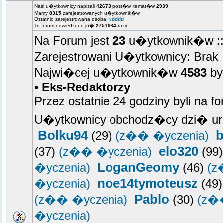
Nasi u�ytkownicy napisali
42673
post�w, temat�w
2939
Mamy
8315
zarejestrowanych u�ytkownik�w
Ostatnio zarejestrowana osoba:
vdddd
To forum odwiedzono ju�
2751984
razy
Na Forum jest
23
u�ytkownik�w :: 
Zarejestrowani U�ytkownicy: Brak
Najwi�cej u�ytkownik�w
4583
by
•
Eks-Redaktorzy
Przez ostatnie 24 godziny byli na f
U�ytkownicy obchodz�cy dzi� ur
Bolku94
b
(29)
(z�� �yczenia)
elo320
(37)
(z�� �yczenia)
(99
LoganGeomy
�yczenia)
(46)
(z
noe14tymoteusz
�yczenia)
(49
Pablo
(z�� �yczenia)
(30)
(z�
�yczenia)