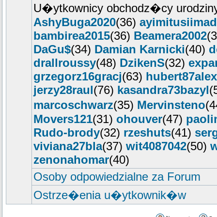
U�ytkownicy obchodz�cy urodziny
AshyBuga2020
(36)
ayimitusiimad
bambirea2015
(36)
Beamera2002
(
DaGu$
(34)
Damian Karnicki
(40)
d
drallroussy
(48)
DzikenS
(32)
expa
grzegorz16gracj
(63)
hubert87alex
jerzy28raul
(76)
kasandra73bazyl
(
marcoschwarz
(35)
Mervinsteno
(
Movers121
(31)
ohouver
(47)
paoli
Rudo-brody
(32)
rzeshuts
(41)
ser
viviana27bla
(37)
wit4087042
(50)
w
zenonahomar
(40)
Osoby odpowiedzialne za Forum
Ostrze�enia u�ytkownik�w