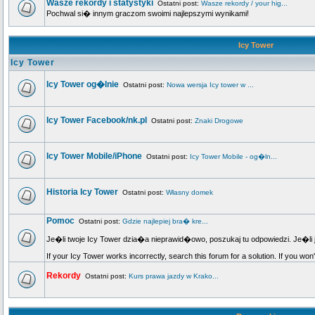
Wasze rekordy i statystyki
Ostatni post:
Wasze rekordy / your hig...
Pochwal si� innym graczom swoimi najlepszymi wynikami!
Icy Tower
Icy Tower
Icy Tower og�lnie
Ostatni post:
Nowa wersja Icy tower w ...
Icy Tower Facebook/nk.pl
Ostatni post:
Znaki Drogowe
Icy Tower Mobile/iPhone
Ostatni post:
Icy Tower Mobile - og�ln...
Historia Icy Tower
Ostatni post:
Własny domek
Pomoc
Ostatni post:
Gdzie najlepiej bra� kre...
Je�li twoje Icy Tower dzia�a nieprawid�owo, poszukaj tu odpowiedzi. Je�li 
If your Icy Tower works incorrectly, search this forum for a solution. If you won
Rekordy
Ostatni post:
Kurs prawa jazdy w Krako...