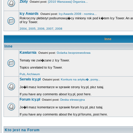
Zloty
Ostatni post:
[2010 Warszawa] Organiza...
Icy Awards
Ostatni post:
Icy Awards 2008 - nomina...
Rokroczny plebistyt podsumowuj�cy miniony rok pod k�tem Icy Tower. An annu
of Icy Tower.
2004
,
2005
,
2006
,
2007
,
2008
Inne
Inne
Kawiarnia
Ostatni post:
Golarka bezprzewodowa
Tematy nie zwi�zane z Icy Tower.
Topics unrelated to Icy Tower.
Pub
,
Archiwum
Serwis icy.pl
Ostatni post:
Konkurs na artyku�, pomy...
Je�li masz komentarze w sprawie strony Icy.pl, pisz tutaj.
If you have any comments about Icy.pl, post here.
Forum icy.pl
Ostatni post:
Deska elewacyjna
Je�li masz komentarze w sprawie forum Icy.pl, pisz tutaj.
If you have any comments about the Icy.pl forums, post here.
Kto jest na Forum