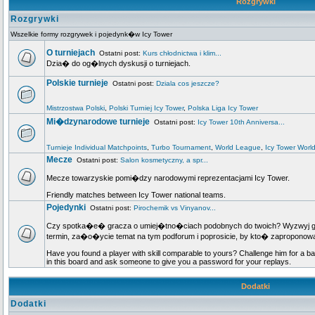
Rozgrywki
Rozgrywki
Wszelkie formy rozgrywek i pojedynk�w Icy Tower
O turniejach
Ostatni post:
Kurs chłodnictwa i klim...
Dzia� do og�lnych dyskusji o turniejach.
Polskie turnieje
Ostatni post:
Dziala cos jeszcze?
Mistrzostwa Polski
,
Polski Turniej Icy Tower
,
Polska Liga Icy Tower
Mi�dzynarodowe turnieje
Ostatni post:
Icy Tower 10th Anniversa...
Turnieje Individual Matchpoints
,
Turbo Tournament
,
World League
,
Icy Tower Worl
Mecze
Ostatni post:
Salon kosmetyczny, a spr...
Mecze towarzyskie pomi�dzy narodowymi reprezentacjami Icy Tower.
Friendly matches between Icy Tower national teams.
Pojedynki
Ostatni post:
Pirochemik vs Vinyanov...
Czy spotka�e� gracza o umiej�tno�ciach podobnych do twoich? Wyzwyj go n
termin, za�o�ycie temat na tym podforum i poprosicie, by kto� zapropo
Have you found a player with skill comparable to yours? Challenge him for a ba
in this board and ask someone to give you a password for your replays.
Dodatki
Dodatki