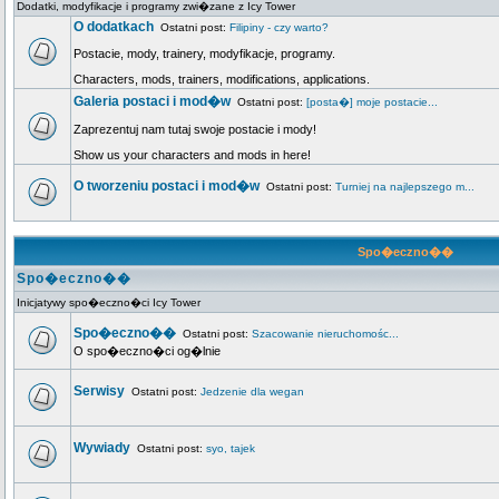
Dodatki, modyfikacje i programy zwi�zane z Icy Tower
O dodatkach
Ostatni post:
Filipiny - czy warto?
Postacie, mody, trainery, modyfikacje, programy.
Characters, mods, trainers, modifications, applications.
Galeria postaci i mod�w
Ostatni post:
[posta�] moje postacie...
Zaprezentuj nam tutaj swoje postacie i mody!
Show us your characters and mods in here!
O tworzeniu postaci i mod�w
Ostatni post:
Turniej na najlepszego m...
Spo�eczno��
Spo�eczno��
Inicjatywy spo�eczno�ci Icy Tower
Spo�eczno��
Ostatni post:
Szacowanie nieruchomośc...
O spo�eczno�ci og�lnie
Serwisy
Ostatni post:
Jedzenie dla wegan
Wywiady
Ostatni post:
syo, tajek