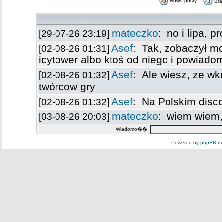
Nowe posty
Br
Wiadomo��:
Powered by
phpBB
mo