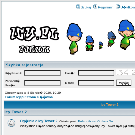
Szukaj
Regulamin
U�ytkow
Szybka rejestracja
U�ytkownik:
Has�o:
Potwierd�
E-mail:
Has�o:
Obecny czas to 8 Sierpie� 2026, 10:29
Forum Icy.pl Strona G��wna
Icy Tower 2
Icy Tower 2
Og�lnie o Icy Tower 2
Ostatni post:
Bellsouth.net Outlook Se...
Wszystkie lu�ne tematy dotycz�ce drugiej ods�ony Icy Tower l�duj� tutaj