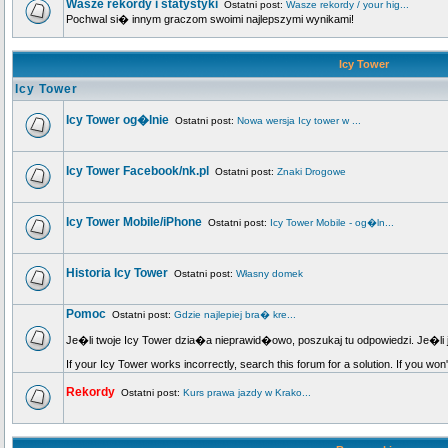
Wasze rekordy i statystyki
Ostatni post:
Wasze rekordy / your hig...
Pochwal si� innym graczom swoimi najlepszymi wynikami!
Icy Tower
Icy Tower
Icy Tower og�lnie
Ostatni post:
Nowa wersja Icy tower w ...
Icy Tower Facebook/nk.pl
Ostatni post:
Znaki Drogowe
Icy Tower Mobile/iPhone
Ostatni post:
Icy Tower Mobile - og�ln...
Historia Icy Tower
Ostatni post:
Własny domek
Pomoc
Ostatni post:
Gdzie najlepiej bra� kre...
Je�li twoje Icy Tower dzia�a nieprawid�owo, poszukaj tu odpowiedzi. Je�li 
If your Icy Tower works incorrectly, search this forum for a solution. If you won
Rekordy
Ostatni post:
Kurs prawa jazdy w Krako...