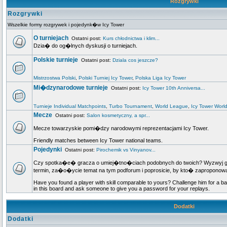
Rozgrywki
Rozgrywki
Wszelkie formy rozgrywek i pojedynk�w Icy Tower
O turniejach
Ostatni post:
Kurs chłodnictwa i klim...
Dzia� do og�lnych dyskusji o turniejach.
Polskie turnieje
Ostatni post:
Dziala cos jeszcze?
Mistrzostwa Polski
,
Polski Turniej Icy Tower
,
Polska Liga Icy Tower
Mi�dzynarodowe turnieje
Ostatni post:
Icy Tower 10th Anniversa...
Turnieje Individual Matchpoints
,
Turbo Tournament
,
World League
,
Icy Tower Worl
Mecze
Ostatni post:
Salon kosmetyczny, a spr...
Mecze towarzyskie pomi�dzy narodowymi reprezentacjami Icy Tower.
Friendly matches between Icy Tower national teams.
Pojedynki
Ostatni post:
Pirochemik vs Vinyanov...
Czy spotka�e� gracza o umiej�tno�ciach podobnych do twoich? Wyzwyj go n
termin, za�o�ycie temat na tym podforum i poprosicie, by kto� zapropo
Have you found a player with skill comparable to yours? Challenge him for a ba
in this board and ask someone to give you a password for your replays.
Dodatki
Dodatki