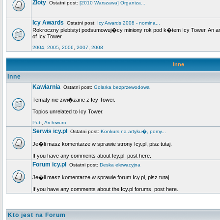
Zloty
Ostatni post:
[2010 Warszawa] Organiza...
Icy Awards
Ostatni post:
Icy Awards 2008 - nomina...
Rokroczny plebistyt podsumowuj�cy miniony rok pod k�tem Icy Tower. An annu
of Icy Tower.
2004
,
2005
,
2006
,
2007
,
2008
Inne
Inne
Kawiarnia
Ostatni post:
Golarka bezprzewodowa
Tematy nie zwi�zane z Icy Tower.
Topics unrelated to Icy Tower.
Pub
,
Archiwum
Serwis icy.pl
Ostatni post:
Konkurs na artyku�, pomy...
Je�li masz komentarze w sprawie strony Icy.pl, pisz tutaj.
If you have any comments about Icy.pl, post here.
Forum icy.pl
Ostatni post:
Deska elewacyjna
Je�li masz komentarze w sprawie forum Icy.pl, pisz tutaj.
If you have any comments about the Icy.pl forums, post here.
Kto jest na Forum