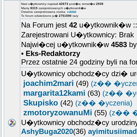
Nasi u�ytkownicy napisali
42673
post�w, temat�w
2939
Mamy
8315
zarejestrowanych u�ytkownik�w
Ostatnio zarejestrowana osoba:
vdddd
To forum odwiedzono ju�
2751590
razy
Na Forum jest
42
u�ytkownik�w :: 
Zarejestrowani U�ytkownicy: Brak
Najwi�cej u�ytkownik�w
4583
by
•
Eks-Redaktorzy
Przez ostatnie 24 godziny byli na f
U�ytkownicy obchodz�cy dzi� ur
joachim2mari
(49)
(z�� �yczen
margarita12kami
(63)
(z�� �yc
Skupisko
(42)
(z�� �yczenia)
zmotoryzowanuMi
(55)
(z�� �
U�ytkownicy obchodz�cy urodziny
AshyBuga2020
(36)
ayimitusiimad