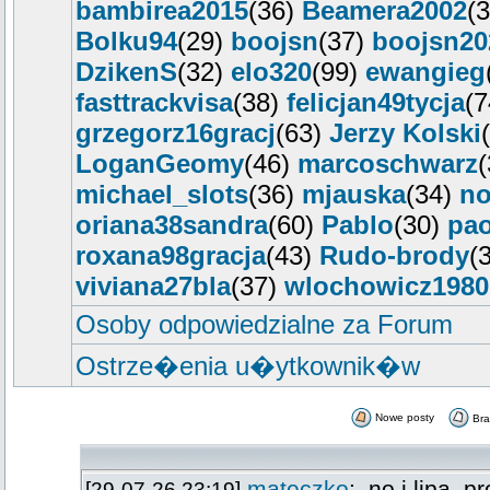
bambirea2015
(36)
Beamera2002
(
Bolku94
(29)
boojsn
(37)
boojsn20
DzikenS
(32)
elo320
(99)
ewangieg
fasttrackvisa
(38)
felicjan49tycja
(
grzegorz16gracj
(63)
Jerzy Kolski
LoganGeomy
(46)
marcoschwarz
michael_slots
(36)
mjauska
(34)
no
oriana38sandra
(60)
Pablo
(30)
pao
roxana98gracja
(43)
Rudo-brody
(
viviana27bla
(37)
wlochowicz1980
Osoby odpowiedzialne za Forum
Ostrze�enia u�ytkownik�w
Nowe posty
Br