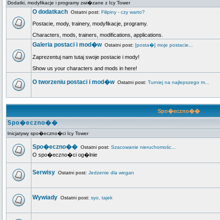
Dodatki, modyfikacje i programy zwi�zane z Icy Tower
O dodatkach
Ostatni post:
Filipiny - czy warto?
Postacie, mody, trainery, modyfikacje, programy.
Characters, mods, trainers, modifications, applications.
Galeria postaci i mod�w
Ostatni post:
[posta�] moje postacie...
Zaprezentuj nam tutaj swoje postacie i mody!
Show us your characters and mods in here!
O tworzeniu postaci i mod�w
Ostatni post:
Turniej na najlepszego m...
Spo�eczno��
Spo�eczno��
Inicjatywy spo�eczno�ci Icy Tower
Spo�eczno��
Ostatni post:
Szacowanie nieruchomośc...
O spo�eczno�ci og�lnie
Serwisy
Ostatni post:
Jedzenie dla wegan
Wywiady
Ostatni post:
syo, tajek