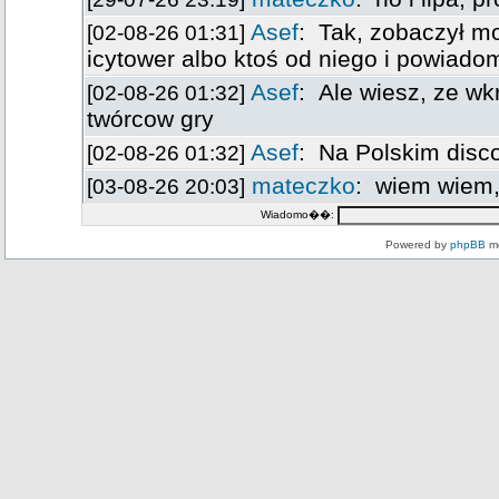
Wiadomo��:
Powered by
phpBB
mo