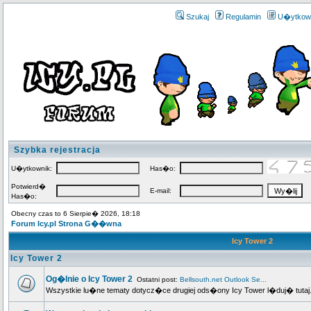
Szukaj
Regulamin
U�ytkow
Szybka rejestracja
U�ytkownik:
Has�o:
Potwierd�
E-mail:
Has�o:
Obecny czas to 6 Sierpie� 2026, 18:18
Forum Icy.pl Strona G��wna
Icy Tower 2
Icy Tower 2
Og�lnie o Icy Tower 2
Ostatni post:
Bellsouth.net Outlook Se...
Wszystkie lu�ne tematy dotycz�ce drugiej ods�ony Icy Tower l�duj� tutaj