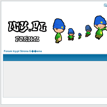
Forum Icy.pl Strona G��wna