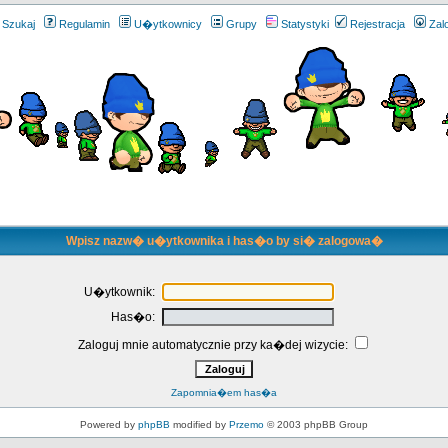
Szukaj
Regulamin
U�ytkownicy
Grupy
Statystyki
Rejestracja
Zal
Wpisz nazw� u�ytkownika i has�o by si� zalogowa�
U�ytkownik:
Has�o:
Zaloguj mnie automatycznie przy ka�dej wizycie:
Zapomnia�em has�a
Powered by
phpBB
modified by
Przemo
© 2003 phpBB Group