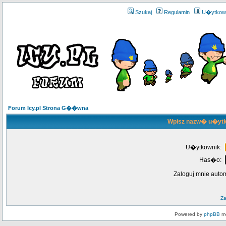
Szukaj
Regulamin
U�ytkow
Forum Icy.pl Strona G��wna
Wpisz nazw� u�ytk
U�ytkownik:
Has�o:
Zaloguj mnie auto
Z
Powered by
phpBB
mo