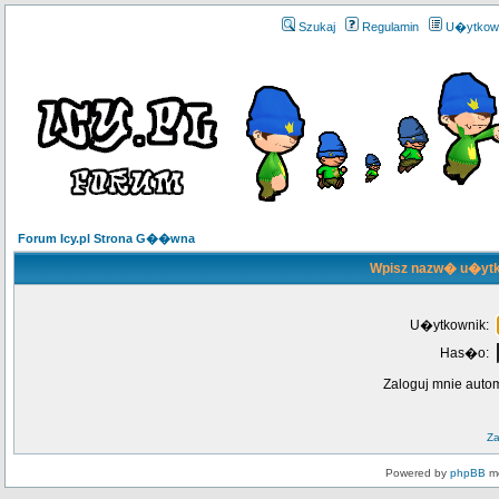
Szukaj
Regulamin
U�ytkow
Forum Icy.pl Strona G��wna
Wpisz nazw� u�ytk
U�ytkownik:
Has�o:
Zaloguj mnie auto
Z
Powered by
phpBB
mo