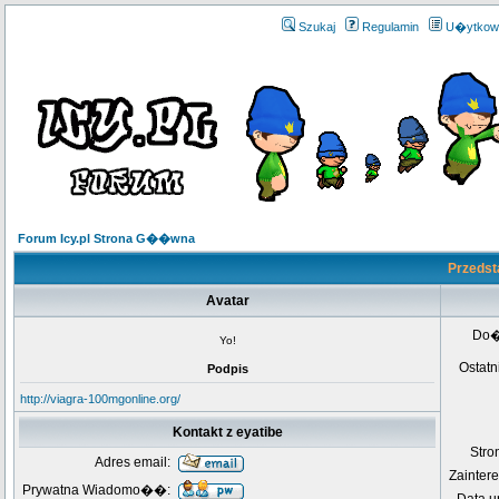
Szukaj
Regulamin
U�ytkow
Forum Icy.pl Strona G��wna
Przedsta
Avatar
Do
Yo!
Ostatn
Podpis
http://viagra-100mgonline.org/
Kontakt z eyatibe
Str
Adres email:
Zainter
Prywatna Wiadomo��: