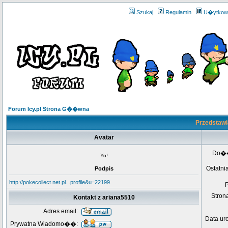
Szukaj
Regulamin
U�ytkow
Forum Icy.pl Strona G��wna
Przedstawi
Avatar
Do�
Yo!
Ostatni
Podpis
http://pokecollect.net.pl...profile&u=22199
Stro
Kontakt z ariana5510
Adres email:
Data ur
Prywatna Wiadomo��: