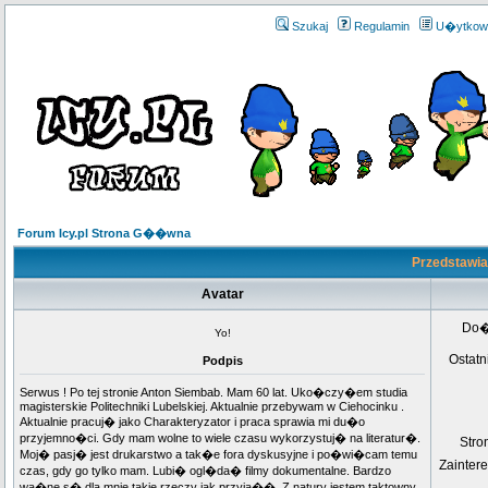
Szukaj
Regulamin
U�ytkow
Forum Icy.pl Strona G��wna
Przedstawia
Avatar
Do
Yo!
Ostatn
Podpis
Serwus ! Po tej stronie Anton Siembab. Mam 60 lat. Uko�czy�em studia
magisterskie Politechniki Lubelskiej. Aktualnie przebywam w Ciehocinku .
Aktualnie pracuj� jako Charakteryzator i praca sprawia mi du�o
przyjemno�ci. Gdy mam wolne to wiele czasu wykorzystuj� na literatur�.
Str
Moj� pasj� jest drukarstwo a tak�e fora dyskusyjne i po�wi�cam temu
Zainter
czas, gdy go tylko mam. Lubi� ogl�da� filmy dokumentalne. Bardzo
wa�ne s� dla mnie takie rzeczy jak przyja��. Z natury jestem taktowny.