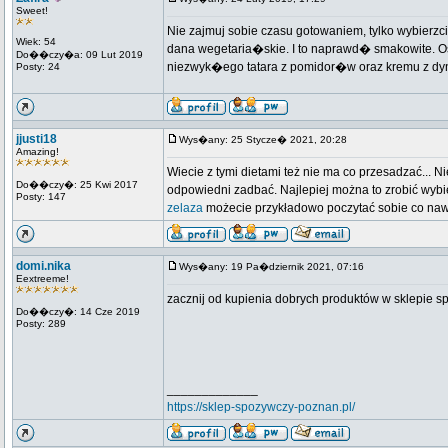
Sweet!
Nie zajmuj sobie czasu gotowaniem, tylko wybier
Wiek: 54
dana wegetaria�skie. I to naprawd� smakowite. 
Do��czy�a: 09 Lut 2019
niezwyk�ego tatara z pomidor�w oraz kremu z dy
Posty: 24
jjusti18
Wys�any: 25 Stycze� 2021, 20:28
Amazing!
Wiecie z tymi dietami też nie ma co przesadzać... 
Do��czy�: 25 Kwi 2017
odpowiedni zadbać. Najlepiej można to zrobić wybi
Posty: 147
zelaza
możecie przykładowo poczytać sobie co nawe
domi.nika
Wys�any: 19 Pa�dziernik 2021, 07:16
Eextreeme!
zacznij od kupienia dobrych produktów w sklepie 
Do��czy�: 14 Cze 2019
Posty: 289
_____________
https://sklep-spozywczy-poznan.pl/