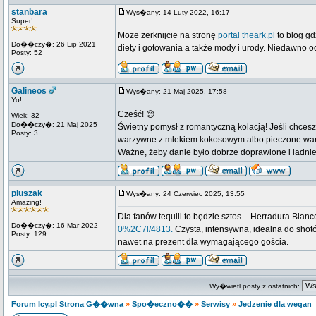
stanbara
Wys�any: 14 Luty 2022, 16:17
Super!
Może zerknijcie na stronę
portal theark.pl
to blog gd
Do��czy�: 26 Lip 2021
diety i gotowania a także mody i urody. Niedawno od
Posty: 52
Galineos
Wys�any: 21 Maj 2025, 17:58
Yo!
Cześć! 😊
Wiek: 32
Do��czy�: 21 Maj 2025
Świetny pomysł z romantyczną kolacją! Jeśli chcesz
Posty: 3
warzywne z mlekiem kokosowym albo pieczone wa
Ważne, żeby danie było dobrze doprawione i ładni
pluszak
Wys�any: 24 Czerwiec 2025, 13:55
Amazing!
Dla fanów tequili to będzie sztos – Herradura Blanco
Do��czy�: 16 Mar 2022
0%2C7l/4813.
Czysta, intensywna, idealna do shotów
Posty: 129
nawet na prezent dla wymagającego gościa.
Wy�wietl posty z ostatnich:
Forum Icy.pl Strona G��wna
»
Spo�eczno��
»
Serwisy
»
Jedzenie dla wegan