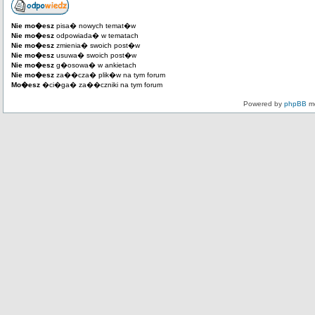
Nie mo�esz
pisa� nowych temat�w
Nie mo�esz
odpowiada� w tematach
Nie mo�esz
zmienia� swoich post�w
Nie mo�esz
usuwa� swoich post�w
Nie mo�esz
g�osowa� w ankietach
Nie mo�esz
za��cza� plik�w na tym forum
Mo�esz
�ci�ga� za��czniki na tym forum
Powered by
phpBB
mo