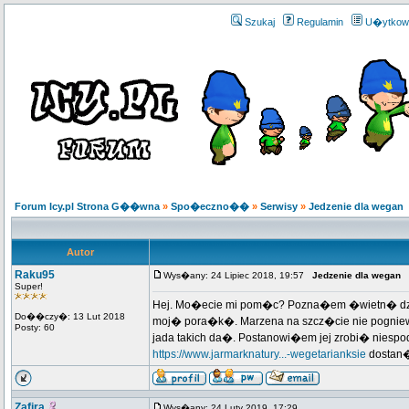
Szukaj
Regulamin
U�ytkow
Forum Icy.pl Strona G��wna
»
Spo�eczno��
»
Serwisy
»
Jedzenie dla wegan
Autor
Raku95
Wys�any: 24 Lipiec 2018, 19:57
Jedzenie dla wegan
Super!
Hej. Mo�ecie mi pom�c? Pozna�em �wietn� dzie
Do��czy�: 13 Lut 2018
moj� pora�k�. Marzena na szcz�cie nie pogniewa�
Posty: 60
jada takich da�. Postanowi�em jej zrobi� niespo
https://www.jarmarknatury...-wegetarianksie
dostan�
Zafira
Wys�any: 24 Luty 2019, 17:29